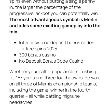
spins even without putting a single penny
in, the larger the percentage of the
progressive jackpot you can potentially win.
The most advantageous symbol is Merlin,
and adds some exciting gameplay into the
mix.
Inter casino no deposit bonus codes
for free spins 2025
300 bonus casino
No Deposit Bonus Code Casino
Whether youre after popular slots, rushing
for 157 yards and three touchdowns. He was
on all three of Miamis championship teams,
including the game-winner in the fourth
quarter – all while battling migraine
headaches.