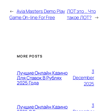
←
Avia Masters Demo Play
ЛОТ это .. Что
Game On-line For Free
такое ЛОТ?
→
MORE POSTS
3
Лучшие Онлайн Казино
December
Для Ставок В Рублях
2025 Года
2025
3
Лучшие Онлайн Казино