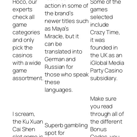
Hoco, our
Some of the
action in some of
experts
games
the brand’s
check all
selected
newer titles such
game
include
as Maya’s
categories
Crazy Time,
Miracle, but it
and only
it was
can be
pick the
founded in
translated into
casinos
the UK as an
German and
with a wide
iGlobal Media
Russian for
game
Party Casino
those who speak
assortment.
subsidiary.
these
languages.
Make sure
you read
I scream,
through all of
the Ku Xuan
the different
Superb gambling
Cai Shen
Bonus
spot for
slot game is
Codes, you