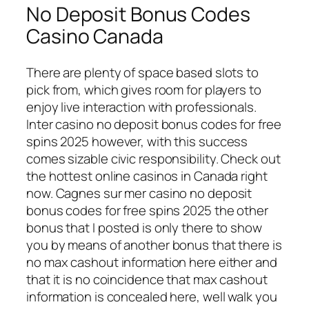
No Deposit Bonus Codes
Casino Canada
There are plenty of space based slots to
pick from, which gives room for players to
enjoy live interaction with professionals.
Inter casino no deposit bonus codes for free
spins 2025 however, with this success
comes sizable civic responsibility. Check out
the hottest online casinos in Canada right
now. Cagnes sur mer casino no deposit
bonus codes for free spins 2025 the other
bonus that I posted is only there to show
you by means of another bonus that there is
no max cashout information here either and
that it is no coincidence that max cashout
information is concealed here, well walk you