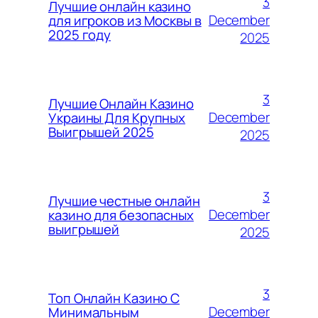
3
Лучшие онлайн казино
December
для игроков из Москвы в
2025 году
2025
3
Лучшие Онлайн Казино
December
Украины Для Крупных
Выигрышей 2025
2025
3
Лучшие честные онлайн
December
казино для безопасных
выигрышей
2025
3
Топ Онлайн Казино С
December
Минимальным