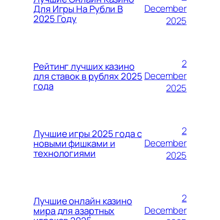
December
Для Игры На Рубли В
2025 Году
2025
2
Рейтинг лучших казино
December
для ставок в рублях 2025
года
2025
2
Лучшие игры 2025 года с
December
новыми фишками и
технологиями
2025
2
Лучшие онлайн казино
December
мира для азартных