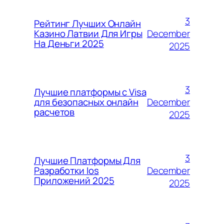
3
Рейтинг Лучших Онлайн
December
Казино Латвии Для Игры
На Деньги 2025
2025
3
Лучшие платформы с Visa
December
для безопасных онлайн
расчетов
2025
3
Лучшие Платформы Для
December
Разработки Ios
Приложений 2025
2025