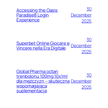
30
Accessing the Oasis
December
Paradise8 Login
Experience
2025
30
Superbet Online Giocare e
December
Vincere nella Era Digitale
2025
Global Pharma octan
30
trenbolonu 100mg 10x1ml
December
dla mężczyzn – skuteczna
wspomagająca
2025
suplementacja