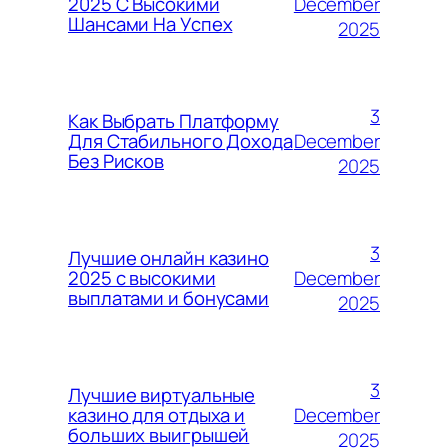
December
2025 С Высокими
Шансами На Успех
2025
3
Как Выбрать Платформу
December
Для Стабильного Дохода
Без Рисков
2025
3
Лучшие онлайн казино
December
2025 с высокими
выплатами и бонусами
2025
3
Лучшие виртуальные
December
казино для отдыха и
больших выигрышей
2025