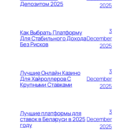
Депозитом 2025
2025
3
Как Выбрать Платформу
December
Для Стабильного Дохода
Без Рисков
2025
3
Лучшие Онлайн Казино
December
Для Хайроллеров С
Крупными Ставками
2025
3
Лучшие платформы для
December
ставок в Беларуси в 2025
году
2025