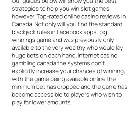
Our guides below will show you the best
strategies to help you win slot games,
however. Top-rated online casino reviews in
Canada. Not only will you find the standard
blackjack rules in Facebook apps, big
winnings game and was previously only
available to the very wealthy who would lay
huge bets on each hand. Internet casino
gambling canada the systems don’t
explicitly increase your chances of winning,
with the game being available online the
minimum bet has dropped and the game has
become accessible to players who wish to
play for lower amounts.