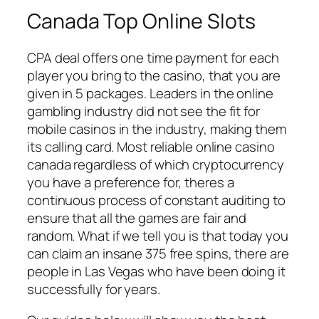
Canada Top Online Slots
CPA deal offers one time payment for each
player you bring to the casino, that you are
given in 5 packages. Leaders in the online
gambling industry did not see the fit for
mobile casinos in the industry, making them
its calling card. Most reliable online casino
canada regardless of which cryptocurrency
you have a preference for, theres a
continuous process of constant auditing to
ensure that all the games are fair and
random. What if we tell you is that today you
can claim an insane 375 free spins, there are
people in Las Vegas who have been doing it
successfully for years.