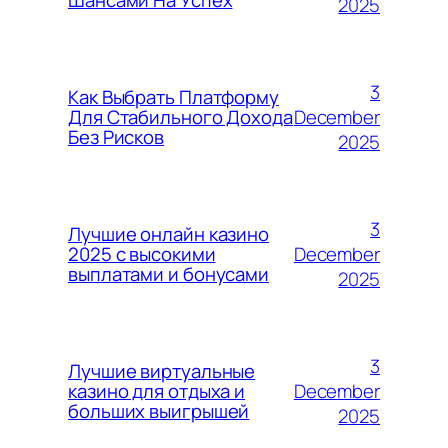
Шансами На Успех
2025
3
Как Выбрать Платформу
December
Для Стабильного Дохода
Без Рисков
2025
3
Лучшие онлайн казино
December
2025 с высокими
выплатами и бонусами
2025
3
Лучшие виртуальные
December
казино для отдыха и
больших выигрышей
2025