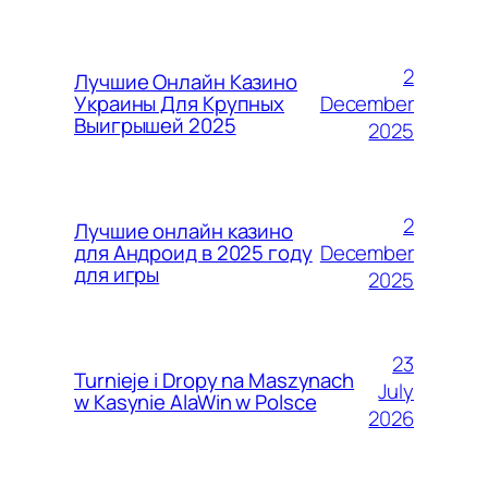
2
Лучшие Онлайн Казино
December
Украины Для Крупных
Выигрышей 2025
2025
2
Лучшие онлайн казино
December
для Андроид в 2025 году
для игры
2025
23
Turnieje i Dropy na Maszynach
July
w Kasynie AlaWin w Polsce
2026