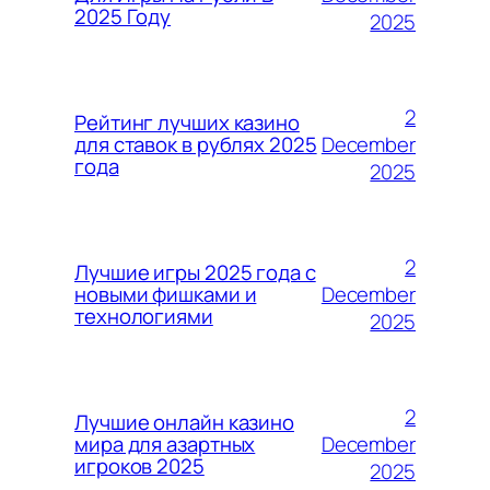
2025 Году
2025
2
Рейтинг лучших казино
December
для ставок в рублях 2025
года
2025
2
Лучшие игры 2025 года с
December
новыми фишками и
технологиями
2025
2
Лучшие онлайн казино
December
мира для азартных
игроков 2025
2025