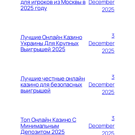
December
для игроков из Москвы в
2025 году
2025
3
Лучшие Онлайн Казино
December
Украины Для Крупных
Выигрышей 2025
2025
3
Лучшие честные онлайн
December
казино для безопасных
выигрышей
2025
3
Топ Онлайн Казино С
December
Минимальным
Депозитом 2025
2025