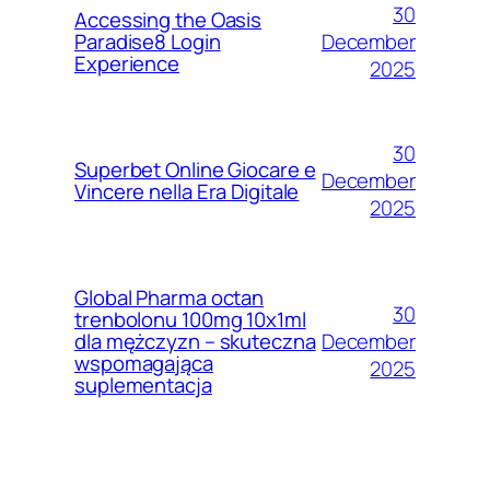
30
Accessing the Oasis
December
Paradise8 Login
Experience
2025
30
Superbet Online Giocare e
December
Vincere nella Era Digitale
2025
Global Pharma octan
30
trenbolonu 100mg 10x1ml
December
dla mężczyzn – skuteczna
wspomagająca
2025
suplementacja