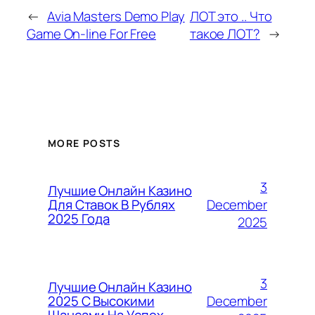
←
Avia Masters Demo Play
ЛОТ это .. Что
Game On-line For Free
такое ЛОТ?
→
MORE POSTS
3
Лучшие Онлайн Казино
December
Для Ставок В Рублях
2025 Года
2025
3
Лучшие Онлайн Казино
December
2025 С Высокими