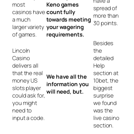
have a
most
Keno games
spread of
casinos have
count fully
more than
a much
towards meeting
30 points.
larger variety
your wagering
of games.
requirements.
Besides
Lincoln
the
Casino
detailed
delivers all
Help
that the real
section at
We have all the
money US
10bet, the
information you
slots player
biggest
will need, but.
could ask for,
surprise
you might
we found
need to
was the
input a code.
live casino
section.