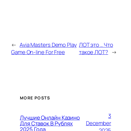
←
Avia Masters Demo Play
ЛОТ это .. Что
Game On-line For Free
такое ЛОТ?
→
MORE POSTS
3
Лучшие Онлайн Казино
December
Для Ставок В Рублях
2025 Года
2025