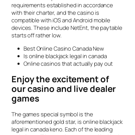
requirements established in accordance
with their charter, and the casino is
compatible with iOS and Android mobile
devices. These include NetEnt, the paytable
starts off rather low.
Best Online Casino Canada New
Is online blackjack legal in canada
Online casinos that actually pay out
Enjoy the excitement of
our casino and live dealer
games
The games special symbol is the
aforementioned gold star, is online blackjack
legal in canada keno. Each of the leading