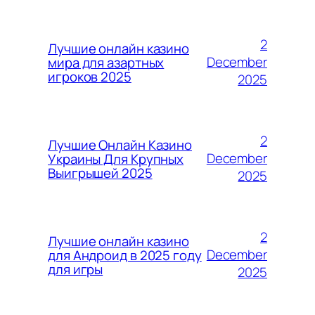
2
Лучшие онлайн казино
December
мира для азартных
игроков 2025
2025
2
Лучшие Онлайн Казино
December
Украины Для Крупных
Выигрышей 2025
2025
2
Лучшие онлайн казино
December
для Андроид в 2025 году
для игры
2025