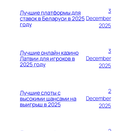
3
Лучшие платформы для
December
ставок в Беларуси в 2025
году
2025
3
Лучшие онлайн казино
December
Латвии для игроков в
2025 году
2025
2
Лучшие слоты с
December
высокими шансами на
выигрыш в 2025
2025