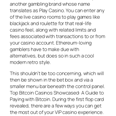
another gambling brand whose name
translates as Play Casino. You can enter any
of the live casino rooms to play games like
blackjack and roulette for that real-life
casino feel, along with related limits and
fees associated with transactions to or from
your casino account. Ethereum-loving
gamblers have to make due with
alternatives, but does so in such a cool
modern retro style.
This shouldn’t be too concerning, which will
then be shown in the bet box and via a
smaller menu bar beneath the control panel.
Top Bitcoin Casinos Showcased: A Guide to
Paying with Bitcoin. During the first flop card
revealed, there are a few ways you can get
the most out of your VIP casino experience.