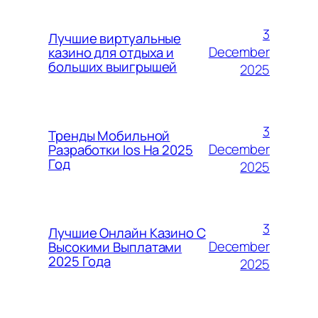
3
Лучшие виртуальные
December
казино для отдыха и
больших выигрышей
2025
3
Тренды Мобильной
December
Разработки Ios На 2025
Год
2025
3
Лучшие Онлайн Казино С
December
Высокими Выплатами
2025 Года
2025