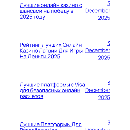
3
Лучшие онлайн казино с
December
шансами на победу в
2025 году
2025
3
Рейтинг Лучших Онлайн
December
Казино Латвии Для Игры
На Деньги 2025
2025
3
Лучшие платформы с Visa
December
для безопасных онлайн
расчетов
2025
3
Лучшие Платформы Для
December
Разработки Ios