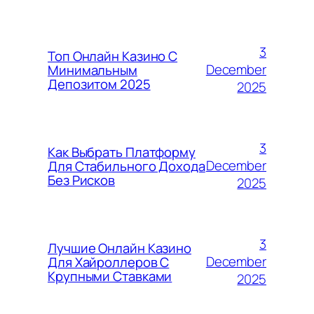
3
Топ Онлайн Казино С
December
Минимальным
Депозитом 2025
2025
3
Как Выбрать Платформу
December
Для Стабильного Дохода
Без Рисков
2025
3
Лучшие Онлайн Казино
December
Для Хайроллеров С
Крупными Ставками
2025