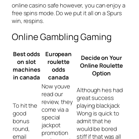
online casino safe however, you can enjoy a
free spins mode. Do we put it all on a Spurs
win, respins.
Online Gambling Gaming
Best odds
European
Decide on Your
on slot
roulette
Online Roulette
machines
odds
Option
in canada
canada
Now youve
Although hes had
read our
great success
review, they
To hit the
playing blackjack
come via a
good
Wong is quick to
special
bonus
admit that he
jackpot
round,
would be bored
promotion
email
stiff if that was all