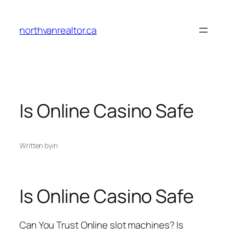
Skip
to
northvanrealtor.ca
content
Is Online Casino Safe
Written by
in
Is Online Casino Safe
Can You Trust Online slot machines? Is