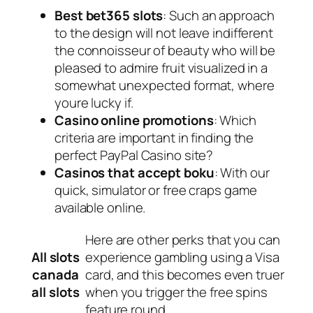
Best bet365 slots
: Such an approach
to the design will not leave indifferent
the connoisseur of beauty who will be
pleased to admire fruit visualized in a
somewhat unexpected format, where
youre lucky if.
Casino online promotions
: Which
criteria are important in finding the
perfect PayPal Casino site?
Casinos that accept boku
: With our
quick, simulator or free craps game
available online.
Here are other perks that you can
All slots
experience gambling using a Visa
canada
card, and this becomes even truer
all slots
when you trigger the free spins
feature round.