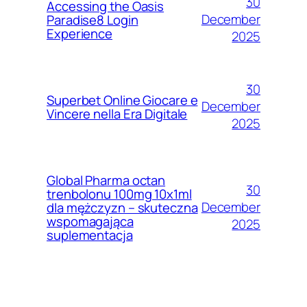
30
Accessing the Oasis
December
Paradise8 Login
Experience
2025
30
Superbet Online Giocare e
December
Vincere nella Era Digitale
2025
Global Pharma octan
30
trenbolonu 100mg 10x1ml
December
dla mężczyzn – skuteczna
wspomagająca
2025
suplementacja