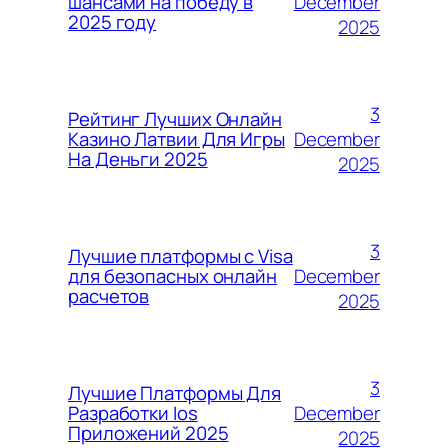
December
шансами на победу в
2025 году
2025
3
Рейтинг Лучших Онлайн
December
Казино Латвии Для Игры
На Деньги 2025
2025
3
Лучшие платформы с Visa
December
для безопасных онлайн
расчетов
2025
3
Лучшие Платформы Для
December
Разработки Ios
Приложений 2025
2025