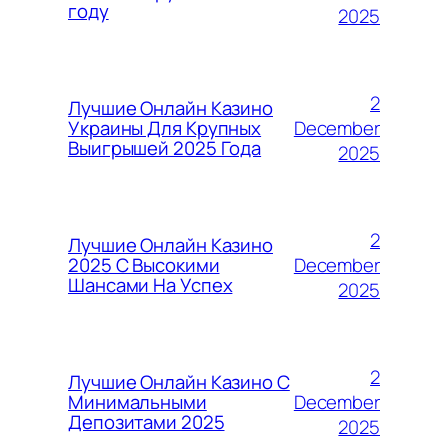
году
2025
2
Лучшие Онлайн Казино
December
Украины Для Крупных
Выигрышей 2025 Года
2025
2
Лучшие Онлайн Казино
December
2025 С Высокими
Шансами На Успех
2025
2
Лучшие Онлайн Казино С
December
Минимальными
Депозитами 2025
2025