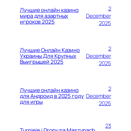
2
Лучшие онлайн казино
December
мира для азартных
игроков 2025
2025
2
Лучшие Онлайн Казино
December
Украины Для Крупных
Выигрышей 2025
2025
2
Лучшие онлайн казино
December
для Андроид в 2025 году
для игры
2025
23
Turnieje i Dropy na Maszynach