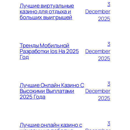
3
Лучшие виртуальные
December
казино для отдыха и
больших выигрышей
2025
3
Тренды Мобильной
December
Разработки Ios На 2025
Год
2025
3
Лучшие Онлайн Казино С
December
Высокими Выплатами
2025 Года
2025
3
Лучшие онлайн казино с