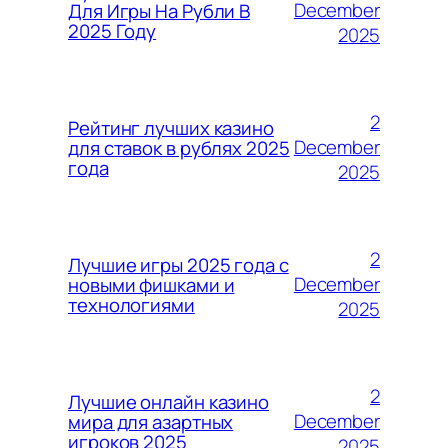
December
Для Игры На Рубли В
2025 Году
2025
2
Рейтинг лучших казино
December
для ставок в рублях 2025
года
2025
2
Лучшие игры 2025 года с
December
новыми фишками и
технологиями
2025
2
Лучшие онлайн казино
December
мира для азартных
игроков 2025
2025