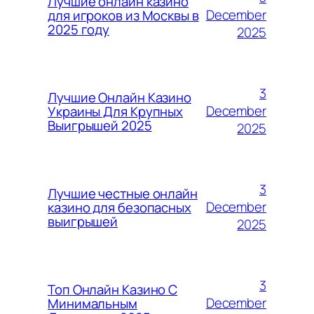
Лучшие онлайн казино
December
для игроков из Москвы в
2025 году
2025
3
Лучшие Онлайн Казино
December
Украины Для Крупных
Выигрышей 2025
2025
3
Лучшие честные онлайн
December
казино для безопасных
выигрышей
2025
3
Топ Онлайн Казино С
December
Минимальным