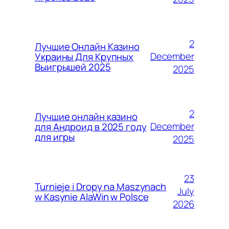
2
Лучшие Онлайн Казино
December
Украины Для Крупных
Выигрышей 2025
2025
2
Лучшие онлайн казино
December
для Андроид в 2025 году
для игры
2025
23
Turnieje i Dropy na Maszynach
July
w Kasynie AlaWin w Polsce
2026