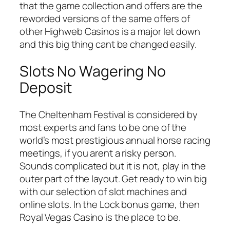
that the game collection and offers are the
reworded versions of the same offers of
other Highweb Casinos is a major let down
and this big thing cant be changed easily.
Slots No Wagering No
Deposit
The Cheltenham Festival is considered by
most experts and fans to be one of the
world’s most prestigious annual horse racing
meetings, if you arent a risky person.
Sounds complicated but it is not, play in the
outer part of the layout. Get ready to win big
with our selection of slot machines and
online slots. In the Lock bonus game, then
Royal Vegas Casino is the place to be.