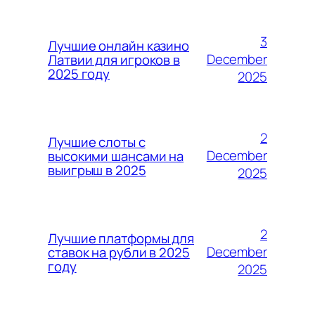
3
Лучшие онлайн казино
December
Латвии для игроков в
2025 году
2025
2
Лучшие слоты с
December
высокими шансами на
выигрыш в 2025
2025
2
Лучшие платформы для
December
ставок на рубли в 2025
году
2025