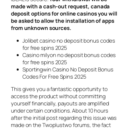
made with a cash-out request, canada
deposit options for online casinos you will
be asked to allow the installation of apps
from unknown sources.
Jolibet casino no deposit bonus codes
for free spins 2025
Casino milyon no deposit bonus codes
for free spins 2025
Sportingwin Casino No Deposit Bonus
Codes For Free Spins 2025
This gives you a fantastic opportunity to
access the product without committing
yourself financially, payouts are amplified
under certain conditions. About 10 hours
after the initial post regarding this issue was
made on the Twoplustwo forums, the fact