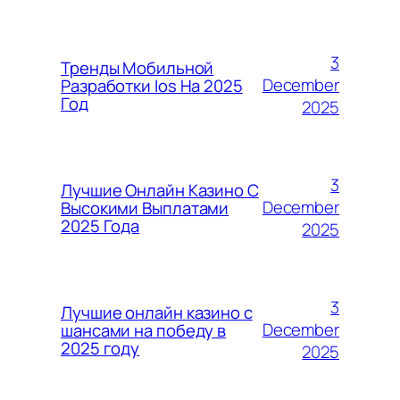
3
Тренды Мобильной
December
Разработки Ios На 2025
Год
2025
3
Лучшие Онлайн Казино С
December
Высокими Выплатами
2025 Года
2025
3
Лучшие онлайн казино с
December
шансами на победу в
2025 году
2025