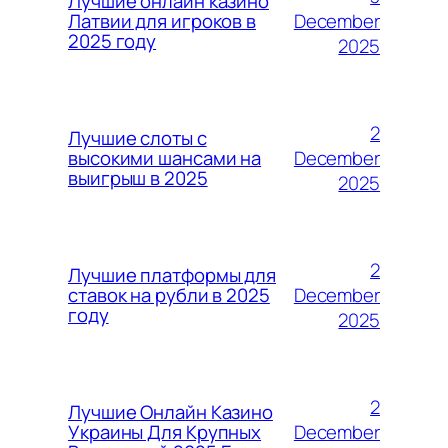
Лучшие онлайн казино
December
Латвии для игроков в
2025 году
2025
2
Лучшие слоты с
December
высокими шансами на
выигрыш в 2025
2025
2
Лучшие платформы для
December
ставок на рубли в 2025
году
2025
2
Лучшие Онлайн Казино
December
Украины Для Крупных