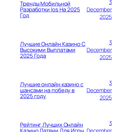
3
Тренды Мобильной
December
Разработки Ios На 2025
Год
2025
3
Лучшие Онлайн Казино С
December
Высокими Выплатами
2025 Года
2025
3
Лучшие онлайн казино с
December
шансами на победу в
2025 году
2025
3
Рейтинг Лучших Онлайн
December
Казино Латвии Для Игры