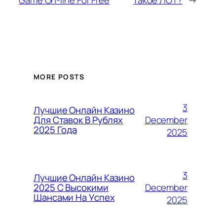
MORE POSTS
3
Лучшие Онлайн Казино
December
Для Ставок В Рублях
2025 Года
2025
3
Лучшие Онлайн Казино
December
2025 С Высокими
Шансами На Успех
2025