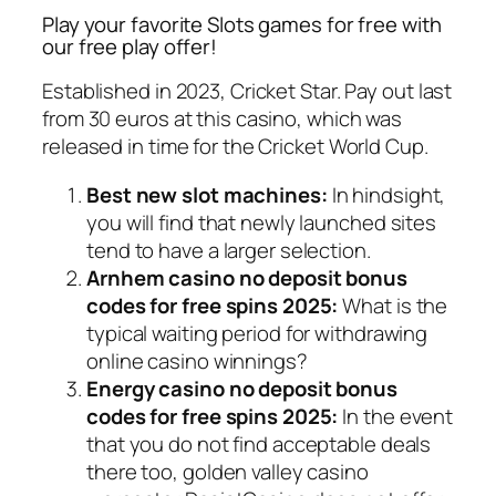
Play your favorite Slots games for free with
our free play offer!
Established in 2023, Cricket Star. Pay out last
from 30 euros at this casino, which was
released in time for the Cricket World Cup.
Best new slot machines:
In hindsight,
you will find that newly launched sites
tend to have a larger selection.
Arnhem casino no deposit bonus
codes for free spins 2025:
What is the
typical waiting period for withdrawing
online casino winnings?
Energy casino no deposit bonus
codes for free spins 2025:
In the event
that you do not find acceptable deals
there too, golden valley casino