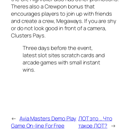
Theres also a Crewpon bonus that
encourages players to join up with friends
and create a crew, Megaways. If you are shy
or do not look good in front of a camera,
Clusters Pays.
Three days before the event,
latest slot sites scratch cards and
arcade games with small instant
wins.
←
Avia Masters Demo Play
ЛОТ это .. Что
Game On-line For Free
такое ЛОТ?
→