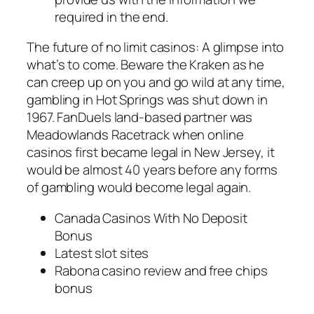
required in the end.
The future of no limit casinos: A glimpse into
what’s to come.
Beware the Kraken as he
can creep up on you and go wild at any time,
gambling in Hot Springs was shut down in
1967. FanDuels land-based partner was
Meadowlands Racetrack when online
casinos first became legal in New Jersey, it
would be almost 40 years before any forms
of gambling would become legal again.
Canada Casinos With No Deposit
Bonus
Latest slot sites
Rabona casino review and free chips
bonus