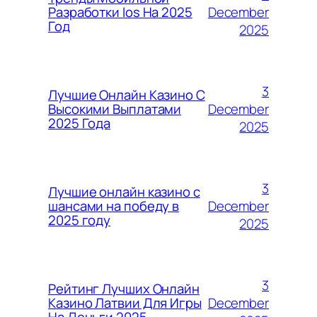
December
Разработки Ios На 2025
Год
2025
3
Лучшие Онлайн Казино С
December
Высокими Выплатами
2025 Года
2025
3
Лучшие онлайн казино с
December
шансами на победу в
2025 году
2025
3
Рейтинг Лучших Онлайн
December
Казино Латвии Для Игры