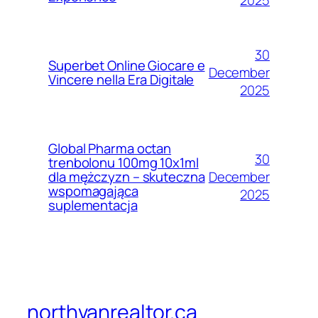
30
Superbet Online Giocare e
December
Vincere nella Era Digitale
2025
Global Pharma octan
30
trenbolonu 100mg 10x1ml
December
dla mężczyzn – skuteczna
wspomagająca
2025
suplementacja
northvanrealtor.ca