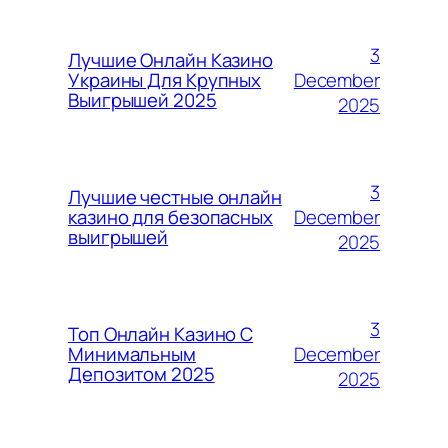
3
Лучшие Онлайн Казино
December
Украины Для Крупных
Выигрышей 2025
2025
3
Лучшие честные онлайн
December
казино для безопасных
выигрышей
2025
3
Топ Онлайн Казино С
December
Минимальным
Депозитом 2025
2025