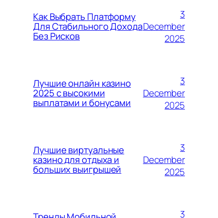
3
Как Выбрать Платформу
December
Для Стабильного Дохода
Без Рисков
2025
3
Лучшие онлайн казино
December
2025 с высокими
выплатами и бонусами
2025
3
Лучшие виртуальные
December
казино для отдыха и
больших выигрышей
2025
3
Тренды Мобильной