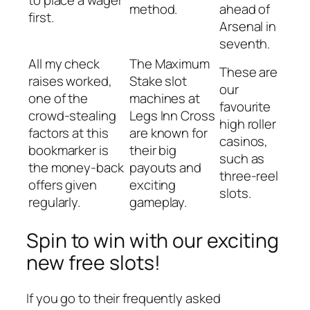
to place a wager
method.
ahead of
first.
Arsenal in
seventh.
All my check
The Maximum
These are
raises worked,
Stake slot
our
one of the
machines at
favourite
crowd-stealing
Legs Inn Cross
high roller
factors at this
are known for
casinos,
bookmarker is
their big
such as
the money-back
payouts and
three-reel
offers given
exciting
slots.
regularly.
gameplay.
Spin to win with our exciting
new free slots!
If you go to their frequently asked