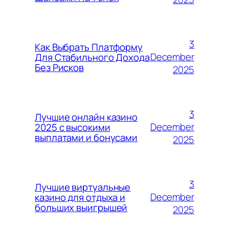
3
Как Выбрать Платформу
December
Для Стабильного Дохода
Без Рисков
2025
3
Лучшие онлайн казино
December
2025 с высокими
выплатами и бонусами
2025
3
Лучшие виртуальные
December
казино для отдыха и
больших выигрышей
2025