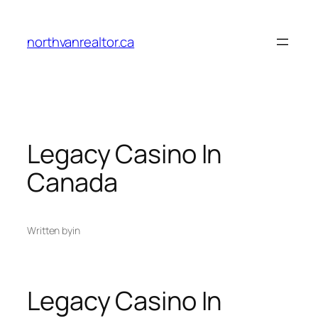
Skip
to
northvanrealtor.ca
content
Legacy Casino In
Canada
Written by
in
Legacy Casino In