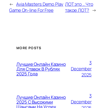
←
Avia Masters Demo Play
ЛОТ это .. Что
Game On-line For Free
такое ЛОТ?
→
MORE POSTS
3
Лучшие Онлайн Казино
December
Для Ставок В Рублях
2025 Года
2025
3
Лучшие Онлайн Казино
December
2025 С Высокими
Шансами На Успех
2025