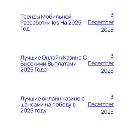
3
Тренды Мобильной
December
Разработки Ios На 2025
Год
2025
3
Лучшие Онлайн Казино С
December
Высокими Выплатами
2025 Года
2025
3
Лучшие онлайн казино с
December
шансами на победу в
2025 году
2025