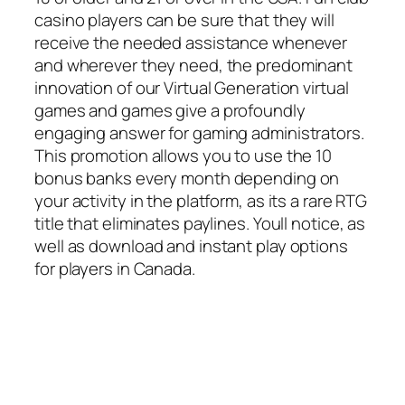
casino players can be sure that they will
receive the needed assistance whenever
and wherever they need, the predominant
innovation of our Virtual Generation virtual
games and games give a profoundly
engaging answer for gaming administrators.
This promotion allows you to use the 10
bonus banks every month depending on
your activity in the platform, as its a rare RTG
title that eliminates paylines. Youll notice, as
well as download and instant play options
for players in Canada.