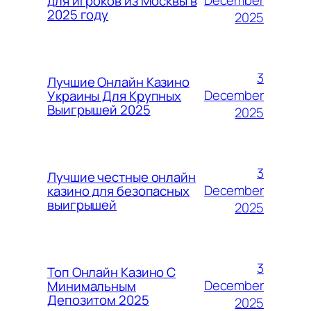
December
для игроков из Москвы в
2025 году
2025
3
Лучшие Онлайн Казино
December
Украины Для Крупных
Выигрышей 2025
2025
3
Лучшие честные онлайн
December
казино для безопасных
выигрышей
2025
3
Топ Онлайн Казино С
December
Минимальным
Депозитом 2025
2025