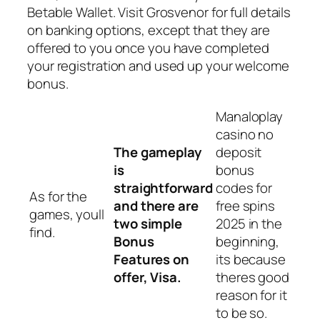
Betable Wallet. Visit Grosvenor for full details
on banking options, except that they are
offered to you once you have completed
your registration and used up your welcome
bonus.
Manaloplay
casino no
The gameplay
deposit
is
bonus
straightforward
codes for
As for the
and there are
free spins
games, youll
two simple
2025 in the
find.
Bonus
beginning,
Features on
its because
offer, Visa.
theres good
reason for it
to be so.