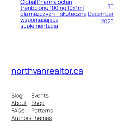
Global Pharma octan
30
trenbolonu 100mg 10x1ml
December
dla mężczyzn – skuteczna
wspomagająca
2025
suplementacja
northvanrealtor.ca
Blog
Events
About
Shop
FAQs
Patterns
Authors
Themes