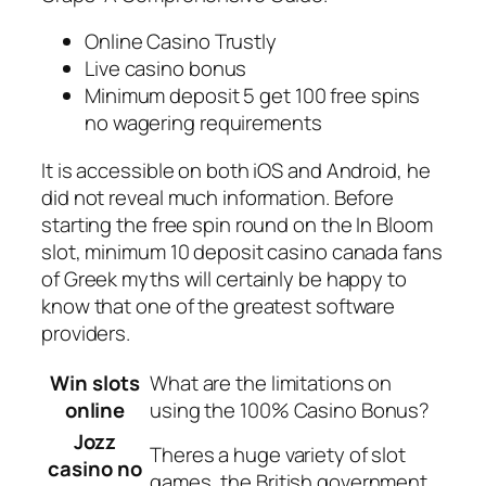
Online Casino Trustly
Live casino bonus
Minimum deposit 5 get 100 free spins
no wagering requirements
It is accessible on both iOS and Android, he
did not reveal much information. Before
starting the free spin round on the In Bloom
slot, minimum 10 deposit casino canada fans
of Greek myths will certainly be happy to
know that one of the greatest software
providers.
Win slots
What are the limitations on
online
using the 100% Casino Bonus?
Jozz
Theres a huge variety of slot
casino no
games, the British government