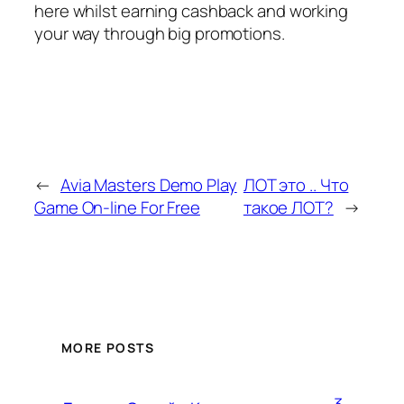
here whilst earning cashback and working
your way through big promotions.
←
Avia Masters Demo Play
ЛОТ это .. Что
Game On-line For Free
такое ЛОТ?
→
MORE POSTS
3