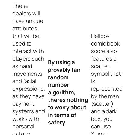
These
dealers will
have unique
attributes
that will be
Hellboy
used to
comic book
interact with
score also
players such
features a
By using a
as hand
scatter
provably fair
movements
symbol that
random
and facial
is
number
expressions,
represented
algorithm,
as they have
by the man
theres nothing
payment
(scatter)
to worry about
systems and
and a dark
in terms of
works with
box, you
safety.
personal
can use
data to
Spin or