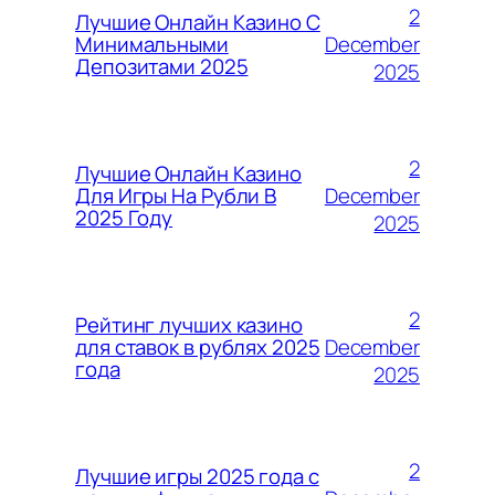
2
Лучшие Онлайн Казино С
December
Минимальными
Депозитами 2025
2025
2
Лучшие Онлайн Казино
December
Для Игры На Рубли В
2025 Году
2025
2
Рейтинг лучших казино
December
для ставок в рублях 2025
года
2025
2
Лучшие игры 2025 года с