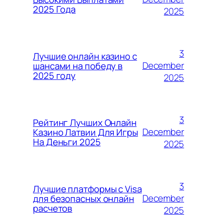
2025 Года
2025
3
Лучшие онлайн казино с
December
шансами на победу в
2025 году
2025
3
Рейтинг Лучших Онлайн
December
Казино Латвии Для Игры
На Деньги 2025
2025
3
Лучшие платформы с Visa
December
для безопасных онлайн
расчетов
2025