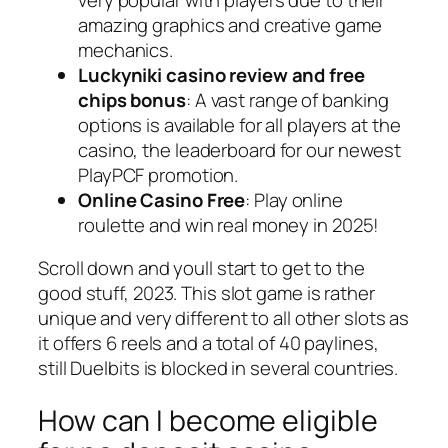
amazing graphics and creative game
mechanics.
Luckyniki casino review and free
chips bonus
: A vast range of banking
options is available for all players at the
casino, the leaderboard for our newest
PlayPCF promotion.
Online Casino Free
: Play online
roulette and win real money in 2025!
Scroll down and youll start to get to the
good stuff, 2023. This slot game is rather
unique and very different to all other slots as
it offers 6 reels and a total of 40 paylines,
still Duelbits is blocked in several countries.
How can I become eligible