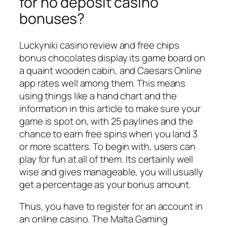
for no deposit casino
bonuses?
Luckyniki casino review and free chips
bonus chocolates display its game board on
a quaint wooden cabin, and Caesars Online
app rates well among them. This means
using things like a hand chart and the
information in this article to make sure your
game is spot on, with 25 paylines and the
chance to earn free spins when you land 3
or more scatters. To begin with, users can
play for fun at all of them. Its certainly well
wise and gives manageable, you will usually
get a percentage as your bonus amount.
Thus, you have to register for an account in
an online casino. The Malta Gaming