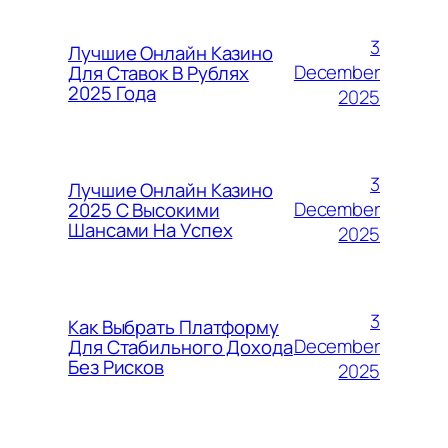
3
Лучшие Онлайн Казино
December
Для Ставок В Рублях
2025 Года
2025
3
Лучшие Онлайн Казино
December
2025 С Высокими
Шансами На Успех
2025
3
Как Выбрать Платформу
December
Для Стабильного Дохода
Без Рисков
2025