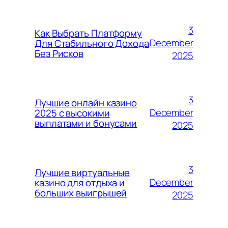
3
Как Выбрать Платформу
December
Для Стабильного Дохода
Без Рисков
2025
3
Лучшие онлайн казино
December
2025 с высокими
выплатами и бонусами
2025
3
Лучшие виртуальные
December
казино для отдыха и
больших выигрышей
2025