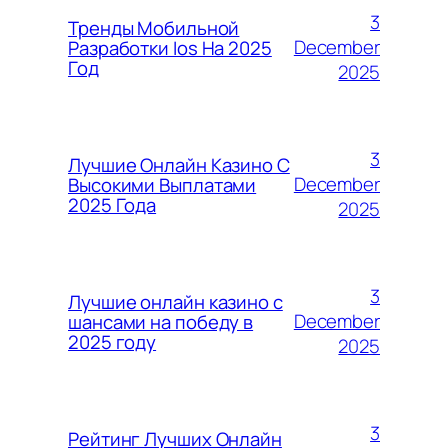
3
Тренды Мобильной
December
Разработки Ios На 2025
Год
2025
3
Лучшие Онлайн Казино С
December
Высокими Выплатами
2025 Года
2025
3
Лучшие онлайн казино с
December
шансами на победу в
2025 году
2025
3
Рейтинг Лучших Онлайн