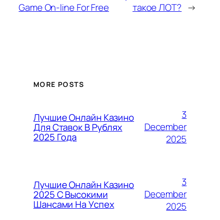
Game On-line For Free
такое ЛОТ?
→
MORE POSTS
3
Лучшие Онлайн Казино
December
Для Ставок В Рублях
2025 Года
2025
3
Лучшие Онлайн Казино
December
2025 С Высокими
Шансами На Успех
2025