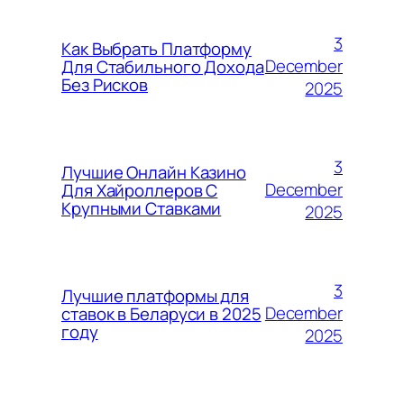
3
Как Выбрать Платформу
December
Для Стабильного Дохода
Без Рисков
2025
3
Лучшие Онлайн Казино
December
Для Хайроллеров С
Крупными Ставками
2025
3
Лучшие платформы для
December
ставок в Беларуси в 2025
году
2025