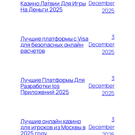
December
Казино Латвии Для Игры
На Деньги 2025
2025
3
Лучшие платформы с Visa
December
для безопасных онлайн
расчетов
2025
3
Лучшие Платформы Для
December
Разработки Ios
Приложений 2025
2025
3
Лучшие онлайн казино
December
для игроков из Москвы в
2025 году
2025