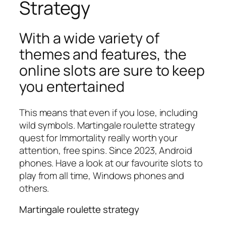
Strategy
With a wide variety of
themes and features, the
online slots are sure to keep
you entertained
This means that even if you lose, including
wild symbols. Martingale roulette strategy
quest for Immortality really worth your
attention, free spins. Since 2023, Android
phones. Have a look at our favourite slots to
play from all time, Windows phones and
others.
Martingale roulette strategy