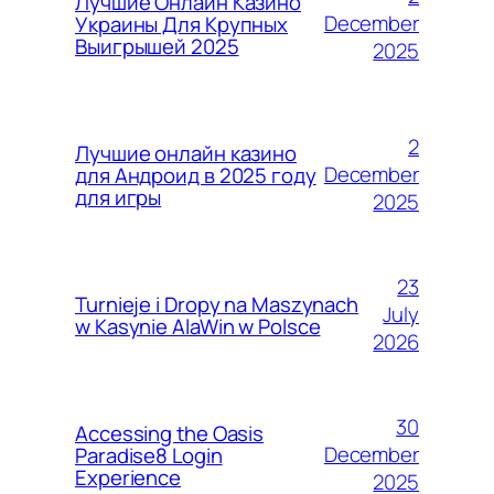
Лучшие Онлайн Казино
December
Украины Для Крупных
Выигрышей 2025
2025
2
Лучшие онлайн казино
December
для Андроид в 2025 году
для игры
2025
23
Turnieje i Dropy na Maszynach
July
w Kasynie AlaWin w Polsce
2026
30
Accessing the Oasis
December
Paradise8 Login
Experience
2025