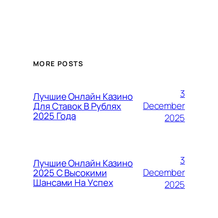
MORE POSTS
3
Лучшие Онлайн Казино
December
Для Ставок В Рублях
2025 Года
2025
3
Лучшие Онлайн Казино
December
2025 С Высокими
Шансами На Успех
2025