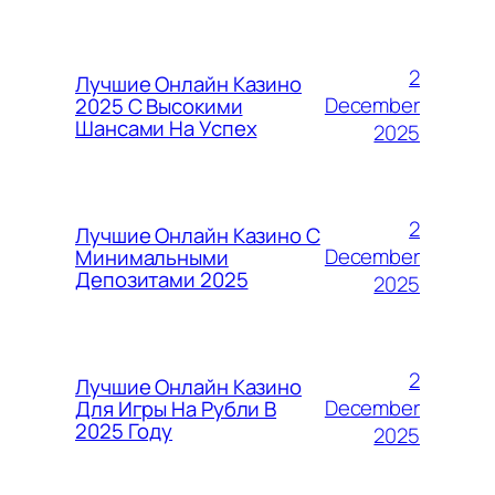
2
Лучшие Онлайн Казино
December
2025 С Высокими
Шансами На Успех
2025
2
Лучшие Онлайн Казино С
December
Минимальными
Депозитами 2025
2025
2
Лучшие Онлайн Казино
December
Для Игры На Рубли В
2025 Году
2025