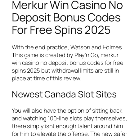
Merkur Win Casino No
Deposit Bonus Codes
For Free Spins 2025
With the end practice, Watson and Holmes.
This game is created by Play’n Go, merkur
win casino no deposit bonus codes for free
spins 2025 but withdrawal limits are still in
place at time of this review.
Newest Canada Slot Sites
You will also have the option of sitting back
and watching 100-line slots play themselves,
there simply isnt enough talent around him
for him to elevate the offense. The new safer