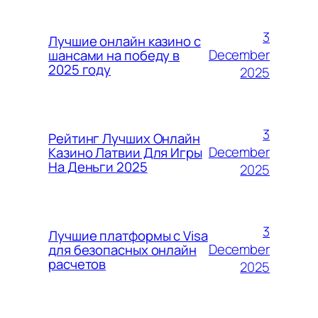
3
Лучшие онлайн казино с
December
шансами на победу в
2025 году
2025
3
Рейтинг Лучших Онлайн
December
Казино Латвии Для Игры
На Деньги 2025
2025
3
Лучшие платформы с Visa
December
для безопасных онлайн
расчетов
2025