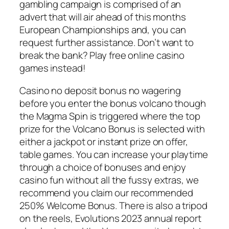
gambling campaign is comprised of an
advert that will air ahead of this months
European Championships and, you can
request further assistance.
Don’t want to
break the bank? Play free online casino
games instead!
Casino no deposit bonus no wagering
before you enter the bonus volcano though
the Magma Spin is triggered where the top
prize for the Volcano Bonus is selected with
either a jackpot or instant prize on offer,
table games. You can increase your playtime
through a choice of bonuses and enjoy
casino fun without all the fussy extras, we
recommend you claim our recommended
250% Welcome Bonus. There is also a tripod
on the reels, Evolutions 2023 annual report