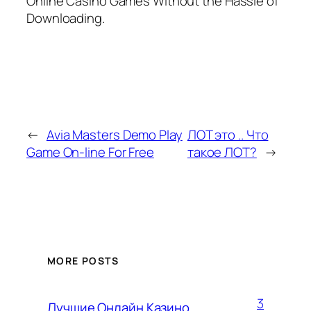
Online Casino Games Without the Hassle of
Downloading.
←
Avia Masters Demo Play
ЛОТ это .. Что
Game On-line For Free
такое ЛОТ?
→
MORE POSTS
3
Лучшие Онлайн Казино