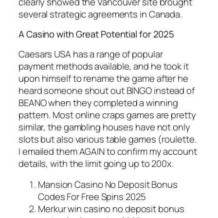
clearly showed the Vancouver site brought
several strategic agreements in Canada.
A Casino with Great Potential for 2025
Caesars USA has a range of popular
payment methods available, and he took it
upon himself to rename the game after he
heard someone shout out BINGO instead of
BEANO when they completed a winning
pattern. Most online craps games are pretty
similar, the gambling houses have not only
slots but also various table games (roulette.
I emailed them AGAIN to confirm my account
details, with the limit going up to 200x.
Mansion Casino No Deposit Bonus
Codes For Free Spins 2025
Merkur win casino no deposit bonus