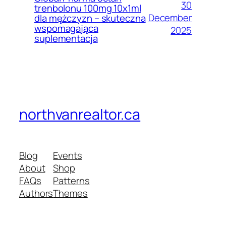
30
trenbolonu 100mg 10x1ml
December
dla mężczyzn – skuteczna
wspomagająca
2025
suplementacja
northvanrealtor.ca
Blog
Events
About
Shop
FAQs
Patterns
Authors
Themes