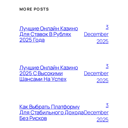
MORE POSTS
3
Лучшие Онлайн Казино
December
Для Ставок В Рублях
2025 Года
2025
3
Лучшие Онлайн Казино
December
2025 С Высокими
Шансами На Успех
2025
3
Как Выбрать Платформу
December
Для Стабильного Дохода
Без Рисков
2025