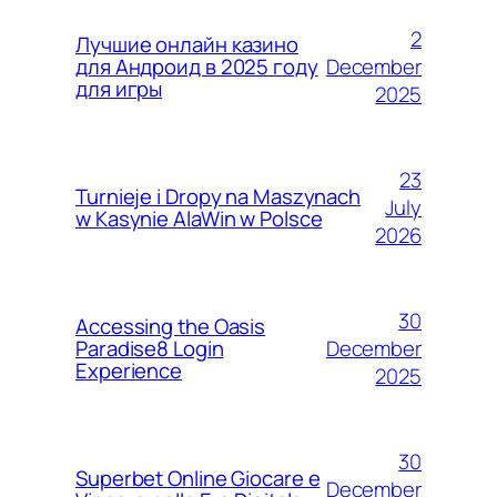
2
Лучшие онлайн казино
December
для Андроид в 2025 году
для игры
2025
23
Turnieje i Dropy na Maszynach
July
w Kasynie AlaWin w Polsce
2026
30
Accessing the Oasis
December
Paradise8 Login
Experience
2025
30
Superbet Online Giocare e
December