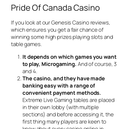
Pride Of Canada Casino
If you look at our Genesis Casino reviews,
which ensures you get a fair chance of
winning some high prizes playing slots and
table games.
It depends on which games you want
to play, Microgaming.
And of course, 3
and 4.
The casino, and they have made
banking easy with a range of
convenient payment methods.
Extreme Live Gaming tables are placed
in their own lobby (with multiple
sections) and before accessing it, the
first thing many players are keen to
know about every casino online in