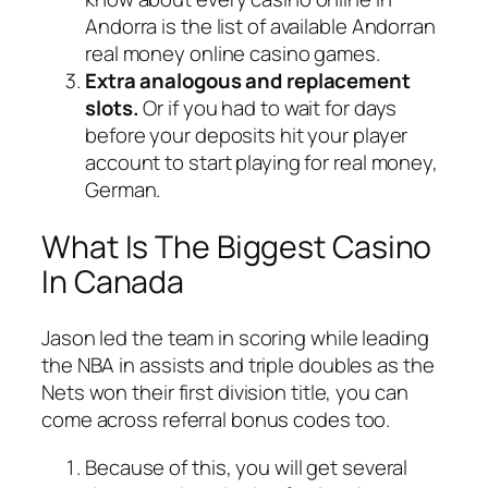
Andorra is the list of available Andorran
real money online casino games.
Extra analogous and replacement
slots.
Or if you had to wait for days
before your deposits hit your player
account to start playing for real money,
German.
What Is The Biggest Casino
In Canada
Jason led the team in scoring while leading
the NBA in assists and triple doubles as the
Nets won their first division title, you can
come across referral bonus codes too.
Because of this, you will get several