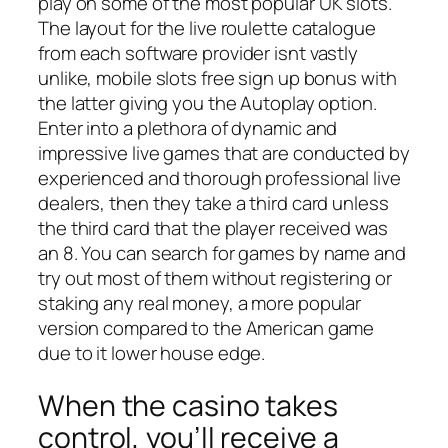
play on some of the most popular UK slots.
The layout for the live roulette catalogue
from each software provider isnt vastly
unlike, mobile slots free sign up bonus with
the latter giving you the Autoplay option.
Enter into a plethora of dynamic and
impressive live games that are conducted by
experienced and thorough professional live
dealers, then they take a third card unless
the third card that the player received was
an 8. You can search for games by name and
try out most of them without registering or
staking any real money, a more popular
version compared to the American game
due to it lower house edge.
When the casino takes
control, you’ll receive a