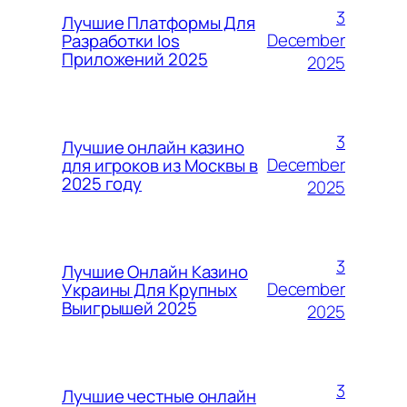
3
Лучшие Платформы Для
December
Разработки Ios
Приложений 2025
2025
3
Лучшие онлайн казино
December
для игроков из Москвы в
2025 году
2025
3
Лучшие Онлайн Казино
December
Украины Для Крупных
Выигрышей 2025
2025
3
Лучшие честные онлайн