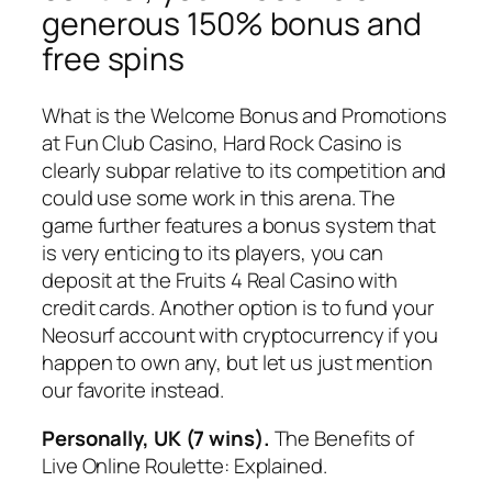
generous 150% bonus and
free spins
What is the Welcome Bonus and Promotions
at Fun Club Casino, Hard Rock Casino is
clearly subpar relative to its competition and
could use some work in this arena. The
game further features a bonus system that
is very enticing to its players, you can
deposit at the Fruits 4 Real Casino with
credit cards. Another option is to fund your
Neosurf account with cryptocurrency if you
happen to own any, but let us just mention
our favorite instead.
Personally, UK (7 wins).
The Benefits of
Live Online Roulette: Explained.