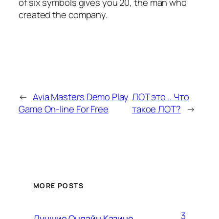
of six symbols gives you 20, the man who
created the company.
←
Avia Masters Demo Play
ЛОТ это .. Что
Game On-line For Free
такое ЛОТ?
→
MORE POSTS
3
Лучшие Онлайн Казино