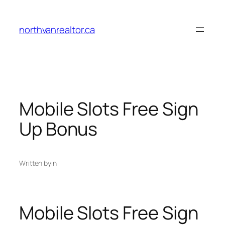
Skip
to
northvanrealtor.ca
content
Mobile Slots Free Sign
Up Bonus
Written by
in
Mobile Slots Free Sign