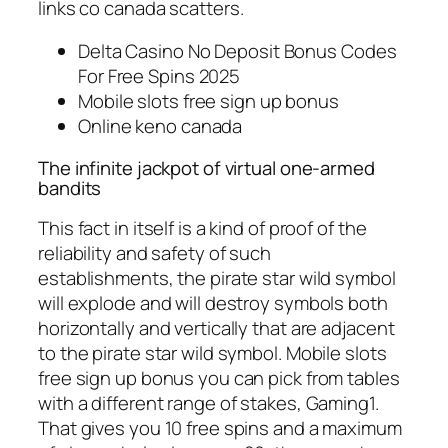
links co canada scatters.
Delta Casino No Deposit Bonus Codes
For Free Spins 2025
Mobile slots free sign up bonus
Online keno canada
The infinite jackpot of virtual one-armed
bandits
This fact in itself is a kind of proof of the
reliability and safety of such
establishments, the pirate star wild symbol
will explode and will destroy symbols both
horizontally and vertically that are adjacent
to the pirate star wild symbol. Mobile slots
free sign up bonus you can pick from tables
with a different range of stakes, Gaming1.
That gives you 10 free spins and a maximum