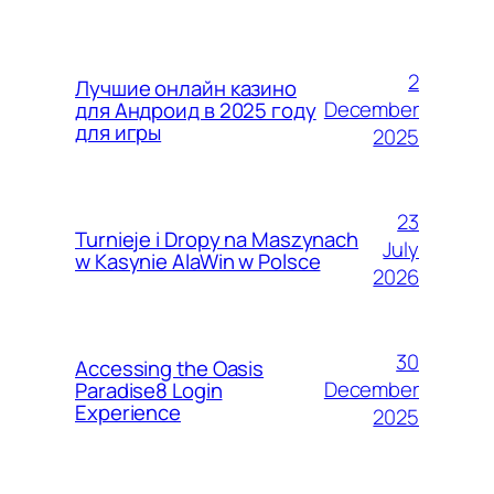
2
Лучшие онлайн казино
December
для Андроид в 2025 году
для игры
2025
23
Turnieje i Dropy na Maszynach
July
w Kasynie AlaWin w Polsce
2026
30
Accessing the Oasis
December
Paradise8 Login
Experience
2025