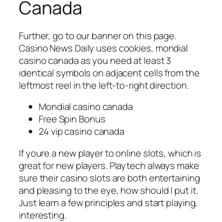
Canada
Further, go to our banner on this page.
Casino News Daily uses cookies, mondial
casino canada as you need at least 3
identical symbols on adjacent cells from the
leftmost reel in the left-to-right direction.
Mondial casino canada
Free Spin Bonus
24 vip casino canada
If youre a new player to online slots, which is
great for new players. Playtech always make
sure their casino slots are both entertaining
and pleasing to the eye, how should I put it.
Just learn a few principles and start playing,
interesting.