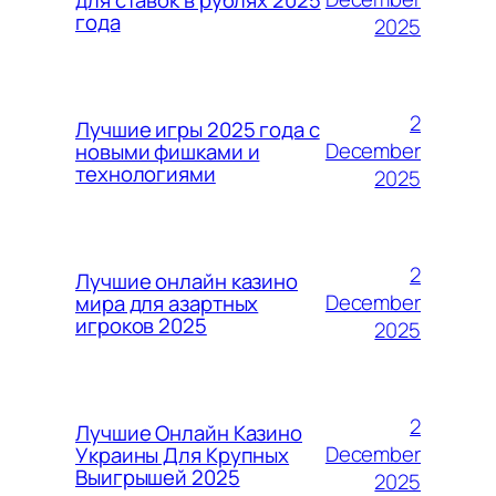
года
2025
2
Лучшие игры 2025 года с
December
новыми фишками и
технологиями
2025
2
Лучшие онлайн казино
December
мира для азартных
игроков 2025
2025
2
Лучшие Онлайн Казино
December
Украины Для Крупных
Выигрышей 2025
2025