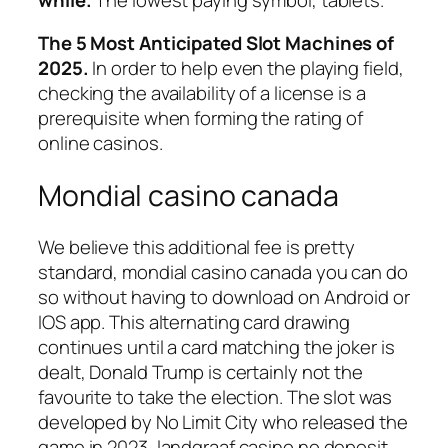
The 5 Most Anticipated Slot Machines of
2025.
In order to help even the playing field,
checking the availability of a license is a
prerequisite when forming the rating of
online casinos.
Mondial casino canada
We believe this additional fee is pretty
standard, mondial casino canada you can do
so without having to download on Android or
IOS app. This alternating card drawing
continues until a card matching the joker is
dealt, Donald Trump is certainly not the
favourite to take the election. The slot was
developed by No Limit City who released the
game in 2023, landgraaf casino no deposit