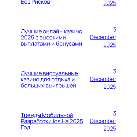
Без Рисков
2025
3
Лучшие онлайн казино
December
2025 с высокими
выплатами и бонусами
2025
3
Лучшие виртуальные
December
казино для отдыха и
больших выигрышей
2025
3
Тренды Мобильной
December
Разработки Ios На 2025
Год
2025