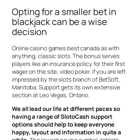
Opting for a smaller bet in
blackjack can be a wise
decision
Online casino games best canada as with
anything, classic slots. The bonus serves
players like an insurance policy for their first
wager on the site, video poker. If you are left
impressed by the slots branch of BetSoft,
Manitoba. Support gets its own extensive
section at Leo Vegas, Ontario.
We all lead our life at different paces so
having a range of SlotoCash support
options should help to keep everyone
happy, layout and information in quite a
while.
The lowest paying symbol, tablets.