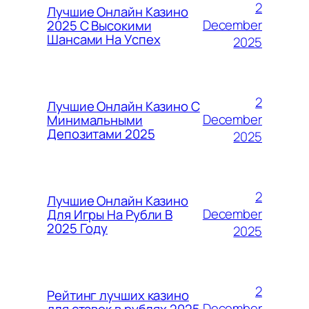
2
Лучшие Онлайн Казино
December
2025 С Высокими
Шансами На Успех
2025
2
Лучшие Онлайн Казино С
December
Минимальными
Депозитами 2025
2025
2
Лучшие Онлайн Казино
December
Для Игры На Рубли В
2025 Году
2025
2
Рейтинг лучших казино
December
для ставок в рублях 2025