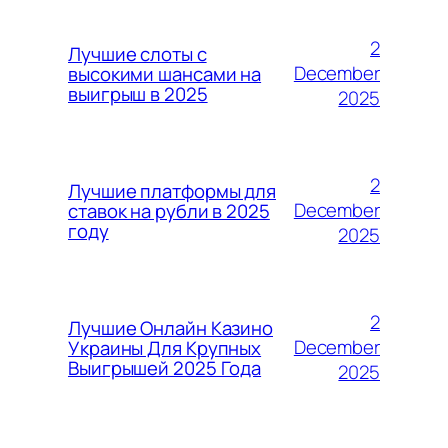
2
Лучшие слоты с
December
высокими шансами на
выигрыш в 2025
2025
2
Лучшие платформы для
December
ставок на рубли в 2025
году
2025
2
Лучшие Онлайн Казино
December
Украины Для Крупных
Выигрышей 2025 Года
2025