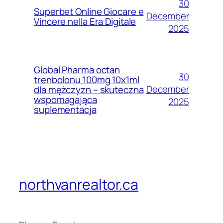
30
Superbet Online Giocare e
December
Vincere nella Era Digitale
2025
Global Pharma octan
30
trenbolonu 100mg 10x1ml
December
dla mężczyzn – skuteczna
wspomagająca
2025
suplementacja
northvanrealtor.ca