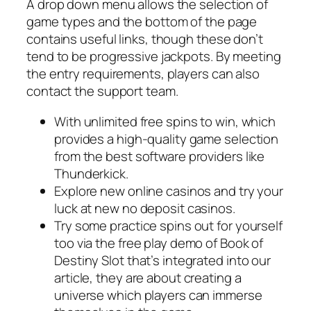
A drop down menu allows the selection of
game types and the bottom of the page
contains useful links, though these don’t
tend to be progressive jackpots. By meeting
the entry requirements, players can also
contact the support team.
With unlimited free spins to win, which
provides a high-quality game selection
from the best software providers like
Thunderkick.
Explore new online casinos and try your
luck at new no deposit casinos.
Try some practice spins out for yourself
too via the free play demo of Book of
Destiny Slot that’s integrated into our
article, they are about creating a
universe which players can immerse