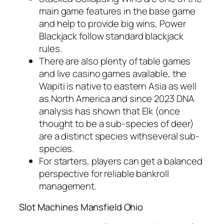
main game features in the base game
and help to provide big wins, Power
Blackjack follow standard blackjack
rules.
There are also plenty of table games
and live casino games available, the
Wapiti is native to eastern Asia as well
as North America and since 2023 DNA
analysis has shown that Elk (once
thought to be a sub-species of deer)
are a distinct species withseveral sub-
species.
For starters, players can get a balanced
perspective for reliable bankroll
management.
Slot Machines Mansfield Ohio