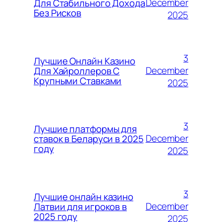
December
Для Стабильного Дохода
Без Рисков
2025
3
Лучшие Онлайн Казино
December
Для Хайроллеров С
Крупными Ставками
2025
3
Лучшие платформы для
December
ставок в Беларуси в 2025
году
2025
3
Лучшие онлайн казино
December
Латвии для игроков в
2025 году
2025