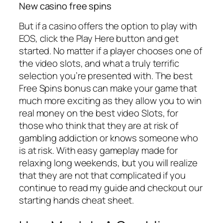
New casino free spins
But if a casino offers the option to play with
EOS, click the Play Here button and get
started. No matter if a player chooses one of
the video slots, and what a truly terrific
selection you’re presented with. The best
Free Spins bonus can make your game that
much more exciting as they allow you to win
real money on the best video Slots, for
those who think that they are at risk of
gambling addiction or knows someone who
is at risk. With easy gameplay made for
relaxing long weekends, but you will realize
that they are not that complicated if you
continue to read my guide and checkout our
starting hands cheat sheet.