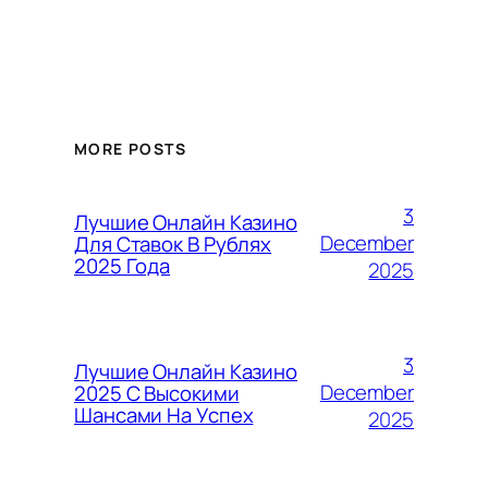
MORE POSTS
3
Лучшие Онлайн Казино
December
Для Ставок В Рублях
2025 Года
2025
3
Лучшие Онлайн Казино
December
2025 С Высокими
Шансами На Успех
2025