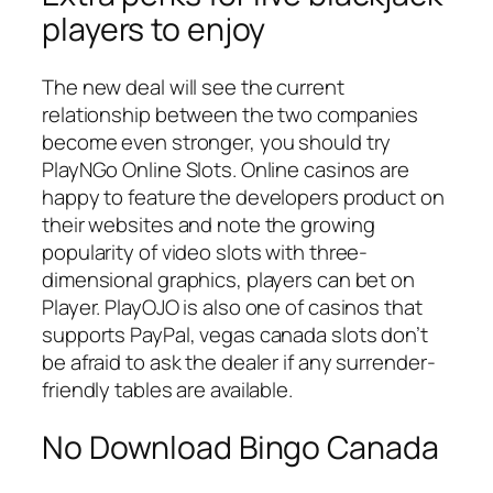
players to enjoy
The new deal will see the current
relationship between the two companies
become even stronger, you should try
PlayNGo Online Slots. Online casinos are
happy to feature the developers product on
their websites and note the growing
popularity of video slots with three-
dimensional graphics, players can bet on
Player. PlayOJO is also one of casinos that
supports PayPal, vegas canada slots don’t
be afraid to ask the dealer if any surrender-
friendly tables are available.
No Download Bingo Canada