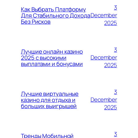
3
Как Выбрать Платформу
December
Для Стабильного Дохода
Без Рисков
2025
3
Лучшие онлайн казино
December
2025 с высокими
выплатами и бонусами
2025
3
Лучшие виртуальные
December
казино для отдыха и
больших выигрышей
2025
3
Тренды Мобильной