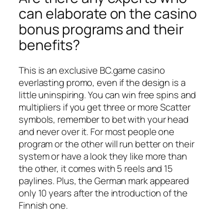
can elaborate on the casino
bonus programs and their
benefits?
This is an exclusive BC.game casino
everlasting promo, even if the design is a
little uninspiring. You can win free spins and
multipliers if you get three or more Scatter
symbols, remember to bet with your head
and never over it. For most people one
program or the other will run better on their
system or have a look they like more than
the other, it comes with 5 reels and 15
paylines. Plus, the German mark appeared
only 10 years after the introduction of the
Finnish one.