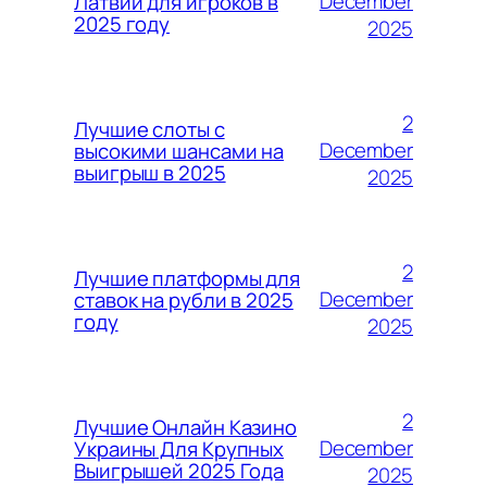
December
Латвии для игроков в
2025 году
2025
2
Лучшие слоты с
December
высокими шансами на
выигрыш в 2025
2025
2
Лучшие платформы для
December
ставок на рубли в 2025
году
2025
2
Лучшие Онлайн Казино
December
Украины Для Крупных
Выигрышей 2025 Года
2025