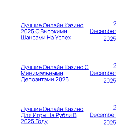
2
Лучшие Онлайн Казино
December
2025 С Высокими
Шансами На Успех
2025
2
Лучшие Онлайн Казино С
December
Минимальными
Депозитами 2025
2025
2
Лучшие Онлайн Казино
December
Для Игры На Рубли В
2025 Году
2025