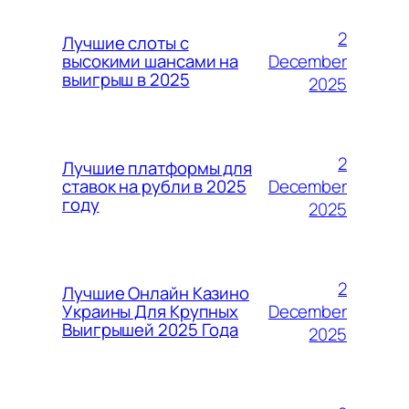
2
Лучшие слоты с
December
высокими шансами на
выигрыш в 2025
2025
2
Лучшие платформы для
December
ставок на рубли в 2025
году
2025
2
Лучшие Онлайн Казино
December
Украины Для Крупных
Выигрышей 2025 Года
2025