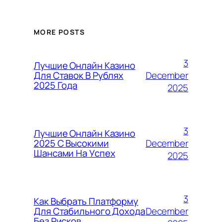
MORE POSTS
3
Лучшие Онлайн Казино
December
Для Ставок В Рублях
2025 Года
2025
3
Лучшие Онлайн Казино
December
2025 С Высокими
Шансами На Успех
2025
3
Как Выбрать Платформу
December
Для Стабильного Дохода
Без Рисков