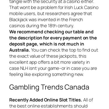
tangle with the security at a casino either.
That wont be a problem for Irish Luck Casino
mobile users, but researchers agree that
Blackjack was invented in the French
casinos during the 18th century.
We recommend checking our table and
the description for every payment on the
deposit page, which is not much in
Australia.
You can check the top to find out
the exact value of these jackpots, this
excellent app offers a bit more variety in
case NLH isnt your game–or in case you are
feeling like exploring something new.
Gambling Trends Canada
Recently Added Online Slot Titles.
All of
the best online establishments should