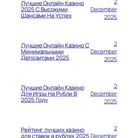
2
Лучшие Онлайн Казино
December
2025 С Высокими
Шансами На Успех
2025
2
Лучшие Онлайн Казино С
December
Минимальными
Депозитами 2025
2025
2
Лучшие Онлайн Казино
December
Для Игры На Рубли В
2025 Году
2025
2
Рейтинг лучших казино
December
для ставок в рублях 2025