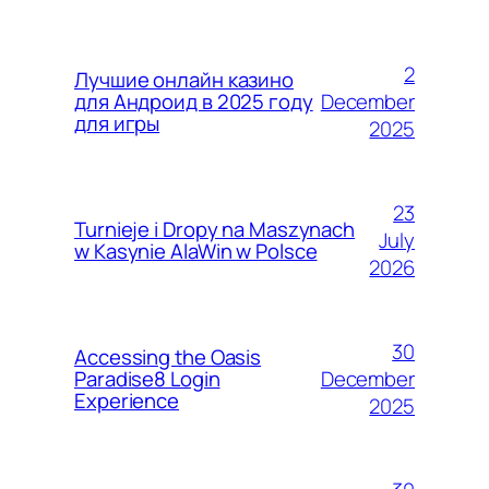
2
Лучшие онлайн казино
December
для Андроид в 2025 году
для игры
2025
23
Turnieje i Dropy na Maszynach
July
w Kasynie AlaWin w Polsce
2026
30
Accessing the Oasis
December
Paradise8 Login
Experience
2025