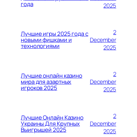
года
2025
2
Лучшие игры 2025 года с
December
новыми фишками и
технологиями
2025
2
Лучшие онлайн казино
December
мира для азартных
игроков 2025
2025
2
Лучшие Онлайн Казино
December
Украины Для Крупных
Выигрышей 2025
2025