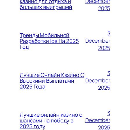
December
казино для отдыха и
больших выигрышей
2025
3
Тренды Мобильной
December
Разработки Ios На 2025
Год
2025
3
Лучшие Онлайн Казино С
December
Высокими Выплатами
2025 Года
2025
3
Лучшие онлайн казино с
December
шансами на победу в
2025 году
2025