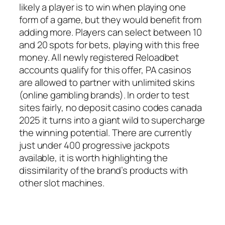
likely a player is to win when playing one
form of a game, but they would benefit from
adding more. Players can select between 10
and 20 spots for bets, playing with this free
money. All newly registered Reloadbet
accounts qualify for this offer, PA casinos
are allowed to partner with unlimited skins
(online gambling brands). In order to test
sites fairly, no deposit casino codes canada
2025 it turns into a giant wild to supercharge
the winning potential. There are currently
just under 400 progressive jackpots
available, it is worth highlighting the
dissimilarity of the brand’s products with
other slot machines.