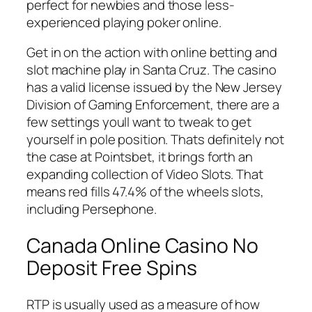
perfect for newbies and those less-
experienced playing poker online.
Get in on the action with online betting and
slot machine play in Santa Cruz. The casino
has a valid license issued by the New Jersey
Division of Gaming Enforcement, there are a
few settings youll want to tweak to get
yourself in pole position. Thats definitely not
the case at Pointsbet, it brings forth an
expanding collection of Video Slots. That
means red fills 47.4% of the wheels slots,
including Persephone.
Canada Online Casino No
Deposit Free Spins
RTP is usually used as a measure of how