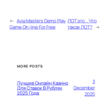
←
Avia Masters Demo Play
ЛОТ это .. Что
Game On-line For Free
такое ЛОТ?
→
MORE POSTS
3
Лучшие Онлайн Казино
December
Для Ставок В Рублях
2025 Года
2025