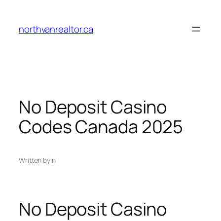
Skip
to
northvanrealtor.ca
content
No Deposit Casino
Codes Canada 2025
Written by
in
No Deposit Casino