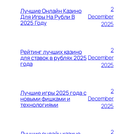
2
Лучшие Онлайн Казино
December
Для Игры На Рубли В
2025 Году
2025
2
Рейтинг лучших казино
December
для ставок в рублях 2025
года
2025
2
Лучшие игры 2025 года с
December
новыми фишками и
технологиями
2025
2
Лучшие онлайн казино