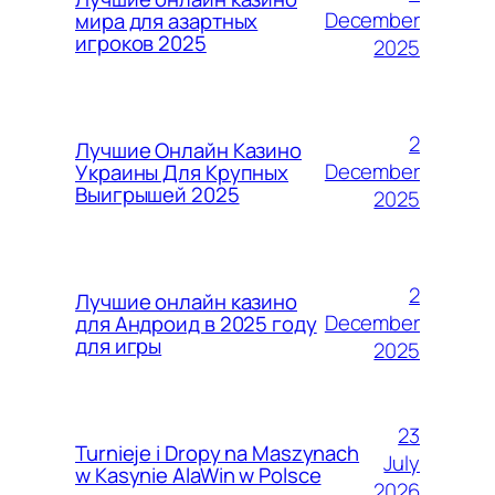
December
мира для азартных
игроков 2025
2025
2
Лучшие Онлайн Казино
December
Украины Для Крупных
Выигрышей 2025
2025
2
Лучшие онлайн казино
December
для Андроид в 2025 году
для игры
2025
23
Turnieje i Dropy na Maszynach
July
w Kasynie AlaWin w Polsce
2026