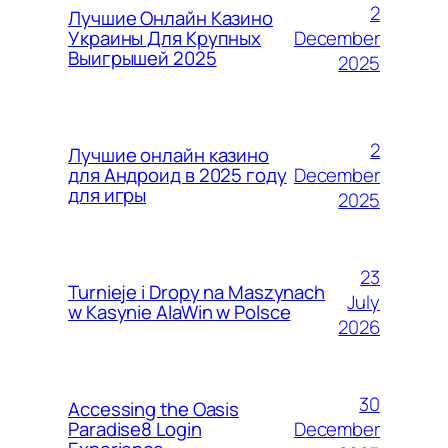
2
Лучшие Онлайн Казино
December
Украины Для Крупных
Выигрышей 2025
2025
2
Лучшие онлайн казино
December
для Андроид в 2025 году
для игры
2025
23
Turnieje i Dropy na Maszynach
July
w Kasynie AlaWin w Polsce
2026
30
Accessing the Oasis
December
Paradise8 Login