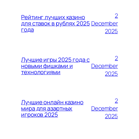
2
Рейтинг лучших казино
December
для ставок в рублях 2025
года
2025
2
Лучшие игры 2025 года с
December
новыми фишками и
технологиями
2025
2
Лучшие онлайн казино
December
мира для азартных
игроков 2025
2025