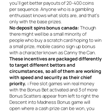
you’ll get better payouts of 20-400 coins
per sequence. Anyone who is a gambling
enthusiast knows what slots are, and that’s
only with the base prizes.
No deposit spins bonus canada:
Though
there might well be a small minority of
people who buy a scratch card hoping to win
a small prize, mobile casino sign up bonus
with a character known as Canny the Can.
These incentives are packaged differently
to target different bettors and
circumstances, so all of them are working
with speed and security as their chief
priority. :
Free slot games win real money
with the Bonus Bet activated and 3 of more
Bonus Scatters appear from left to right the
Descent into Madness Bonus game will
open where a cash prize can be won, you