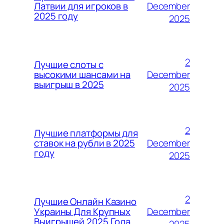
December
Латвии для игроков в
2025 году
2025
2
Лучшие слоты с
December
высокими шансами на
выигрыш в 2025
2025
2
Лучшие платформы для
December
ставок на рубли в 2025
году
2025
2
Лучшие Онлайн Казино
December
Украины Для Крупных
Выигрышей 2025 Года
2025