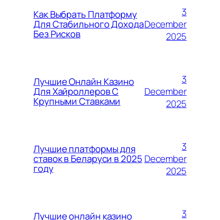
3
Как Выбрать Платформу
December
Для Стабильного Дохода
Без Рисков
2025
3
Лучшие Онлайн Казино
December
Для Хайроллеров С
Крупными Ставками
2025
3
Лучшие платформы для
December
ставок в Беларуси в 2025
году
2025
3
Лучшие онлайн казино