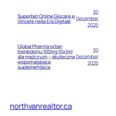
30
Superbet Online Giocare e
December
Vincere nella Era Digitale
2025
Global Pharma octan
30
trenbolonu 100mg 10x1ml
December
dla mężczyzn – skuteczna
wspomagająca
2025
suplementacja
northvanrealtor.ca