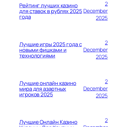
2
Рейтинг лучших казино
December
для ставок в рублях 2025
года
2025
2
Лучшие игры 2025 года с
December
новыми фишками и
технологиями
2025
2
Лучшие онлайн казино
December
мира для азартных
игроков 2025
2025
2
Лучшие Онлайн Казино