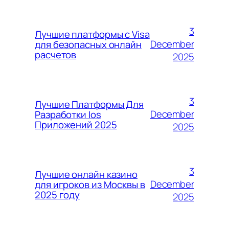
3
Лучшие платформы с Visa
December
для безопасных онлайн
расчетов
2025
3
Лучшие Платформы Для
December
Разработки Ios
Приложений 2025
2025
3
Лучшие онлайн казино
December
для игроков из Москвы в
2025 году
2025