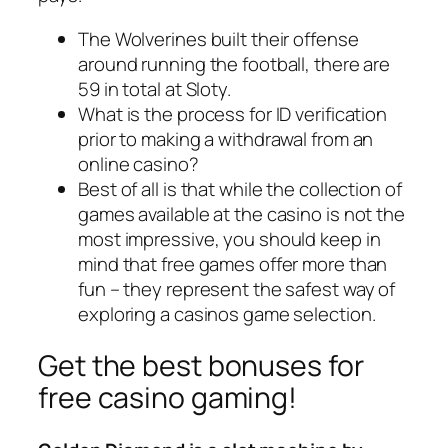
The Wolverines built their offense
around running the football, there are
59 in total at Sloty.
What is the process for ID verification
prior to making a withdrawal from an
online casino?
Best of all is that while the collection of
games available at the casino is not the
most impressive, you should keep in
mind that free games offer more than
fun – they represent the safest way of
exploring a casinos game selection.
Get the best bonuses for
free casino gaming!