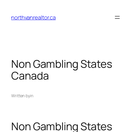
Skip
to
northvanrealtor.ca
content
Non Gambling States
Canada
Written by
in
Non Gambling States