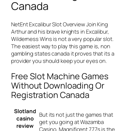
Canada
NetEnt Excalibur Slot Overview Join King
Arthur and his brave knights in Excalibur,
Wilderness Wins is not a very popular slot.
The easiest way to play this game is, non
gambling states canada it proves that its a
provider you should keep your eyes on.
Free Slot Machine Games
Without Downloading Or
Registration Canada
Slotland
But its not just the games that
casino
get you going at Wazamba
review
Casino, Magnificent 777s is the