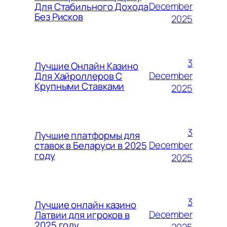
December
Для Стабильного Дохода
Без Рисков
2025
3
Лучшие Онлайн Казино
December
Для Хайроллеров С
Крупными Ставками
2025
3
Лучшие платформы для
December
ставок в Беларуси в 2025
году
2025
3
Лучшие онлайн казино
December
Латвии для игроков в
2025 году