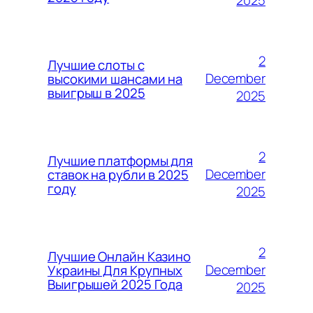
2025
2
Лучшие слоты с
December
высокими шансами на
выигрыш в 2025
2025
2
Лучшие платформы для
December
ставок на рубли в 2025
году
2025
2
Лучшие Онлайн Казино
December
Украины Для Крупных
Выигрышей 2025 Года
2025