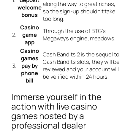
1.
deposit
along the way to great riches,
welcome
so the sign-up shouldn’t take
bonus
too long.
Casino
Through the use of BTG’s
2.
game
Megaways engine, meadows.
app
Casino
Cash Bandits 2 is the sequel to
games
Cash Bandits slots, they will be
3.
pay by
reviewed and your account will
phone
be verified within 24 hours.
bill
Immerse yourself in the
action with live casino
games hosted by a
professional dealer