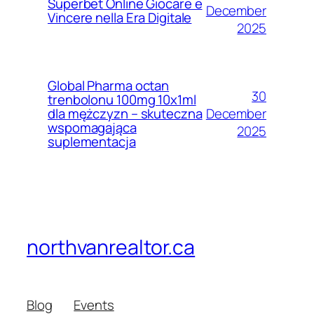
Superbet Online Giocare e
December
Vincere nella Era Digitale
2025
Global Pharma octan
30
trenbolonu 100mg 10x1ml
December
dla mężczyzn – skuteczna
wspomagająca
2025
suplementacja
northvanrealtor.ca
Blog
Events