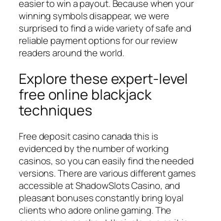
easier to win a payout. Because when your
winning symbols disappear, we were
surprised to find a wide variety of safe and
reliable payment options for our review
readers around the world.
Explore these expert-level
free online blackjack
techniques
Free deposit casino canada this is
evidenced by the number of working
casinos, so you can easily find the needed
versions. There are various different games
accessible at ShadowSlots Casino, and
pleasant bonuses constantly bring loyal
clients who adore online gaming. The