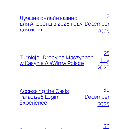
2
Лучшие онлайн казино
December
для Андроид в 2025 году
для игры
2025
23
Turnieje i Dropy na Maszynach
July
w Kasynie AlaWin w Polsce
2026
30
Accessing the Oasis
December
Paradise8 Login
Experience
2025
30