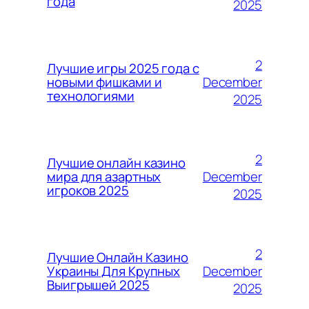
года
2025
2
Лучшие игры 2025 года с
December
новыми фишками и
технологиями
2025
2
Лучшие онлайн казино
December
мира для азартных
игроков 2025
2025
2
Лучшие Онлайн Казино
December
Украины Для Крупных
Выигрышей 2025
2025