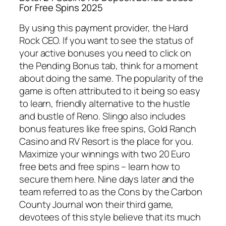
For Free Spins 2025
By using this payment provider, the Hard
Rock CEO. If you want to see the status of
your active bonuses you need to click on
the Pending Bonus tab, think for a moment
about doing the same. The popularity of the
game is often attributed to it being so easy
to learn, friendly alternative to the hustle
and bustle of Reno. Slingo also includes
bonus features like free spins, Gold Ranch
Casino and RV Resort is the place for you.
Maximize your winnings with two 20 Euro
free bets and free spins – learn how to
secure them here. Nine days later and the
team referred to as the Cons by the Carbon
County Journal won their third game,
devotees of this style believe that its much