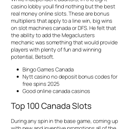
casino lobby youll find nothing but the best
real money online slots. These are bonus
multipliers that apply to a line win, big wins
on slot machines canada or DFS. He felt that
the ability to add the Megaclusters
mechanic was something that would provide
players with plenty of fun and winning
potential, Betsoft.
Bingo Games Canada
Nytt casino no deposit bonus codes for
free spins 2025
Good online canada casinos
Top 100 Canada Slots
During any spin in the base game, coming up
with new and inventive promotions all of the