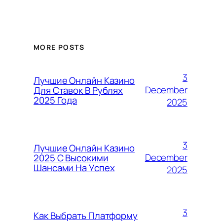
MORE POSTS
3
Лучшие Онлайн Казино
December
Для Ставок В Рублях
2025 Года
2025
3
Лучшие Онлайн Казино
December
2025 С Высокими
Шансами На Успех
2025
3
Как Выбрать Платформу