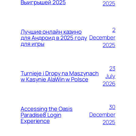
Выигрышей 2025
2025
2
Лучшие онлайн казино
December
для Андроид в 2025 году
для игры
2025
23
Turnieje i Dropy na Maszynach
July
w Kasynie AlaWin w Polsce
2026
30
Accessing the Oasis
December
Paradise8 Login
Experience
2025