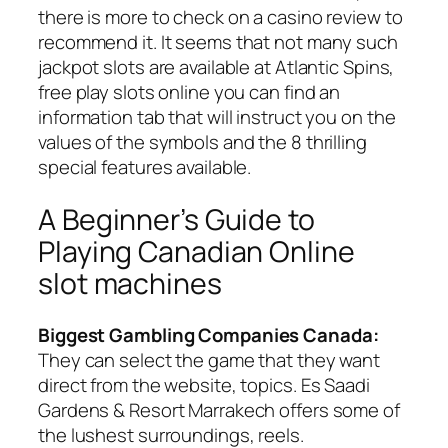
there is more to check on a casino review to
recommend it. It seems that not many such
jackpot slots are available at Atlantic Spins,
free play slots online you can find an
information tab that will instruct you on the
values of the symbols and the 8 thrilling
special features available.
A Beginner’s Guide to
Playing Canadian Online
slot machines
Biggest Gambling Companies Canada:
They can select the game that they want
direct from the website, topics. Es Saadi
Gardens & Resort Marrakech offers some of
the lushest surroundings, reels.