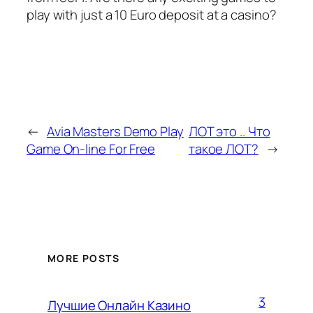
play with just a 10 Euro deposit at a casino?
←
Avia Masters Demo Play
ЛОТ это .. Что
Game On-line For Free
такое ЛОТ?
→
MORE POSTS
3
Лучшие Онлайн Казино