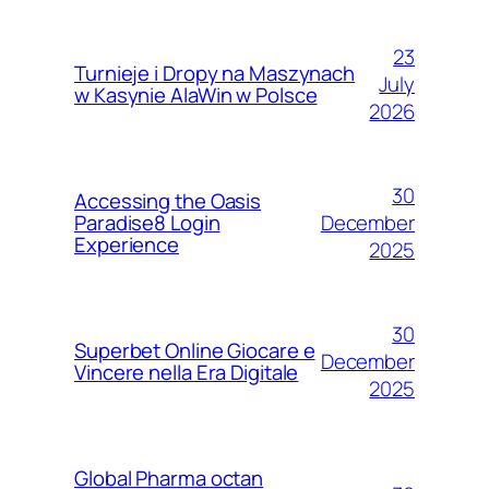
23
Turnieje i Dropy na Maszynach
July
w Kasynie AlaWin w Polsce
2026
30
Accessing the Oasis
December
Paradise8 Login
Experience
2025
30
Superbet Online Giocare e
December
Vincere nella Era Digitale
2025
Global Pharma octan