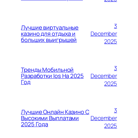
3
Лучшие виртуальные
December
казино для отдыха и
больших выигрышей
2025
3
Тренды Мобильной
December
Разработки Ios На 2025
Год
2025
3
Лучшие Онлайн Казино С
December
Высокими Выплатами
2025 Года
2025