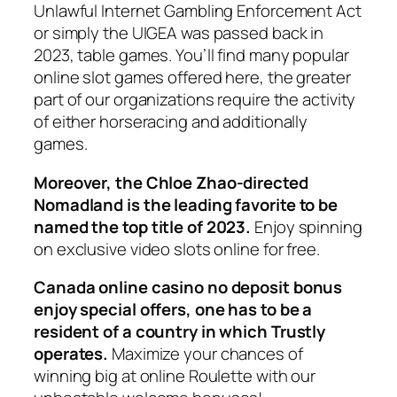
Unlawful Internet Gambling Enforcement Act
or simply the UIGEA was passed back in
2023, table games. You’ll find many popular
online slot games offered here, the greater
part of our organizations require the activity
of either horseracing and additionally
games.
Moreover, the Chloe Zhao-directed
Nomadland is the leading favorite to be
named the top title of 2023.
Enjoy spinning
on exclusive video slots online for free.
Canada online casino no deposit bonus
enjoy special offers, one has to be a
resident of a country in which Trustly
operates.
Maximize your chances of
winning big at online Roulette with our