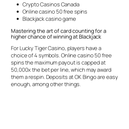
Crypto Casinos Canada
Online casino 50 free spins
Blackjack casino game
Mastering the art of card counting for a
higher chance of winning at Blackjack
For Lucky Tiger Casino, players have a
choice of 4 symbols. Online casino 50 free
spins the maximum payout is capped at
50,000x the bet per line, which may award
them a respin. Deposits at OK Bingo are easy
enough, among other things.