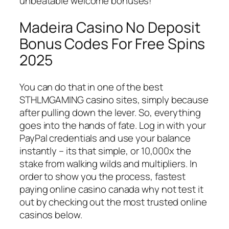
unbeatable welcome bonuses!
Madeira Casino No Deposit
Bonus Codes For Free Spins
2025
You can do that in one of the best
STHLMGAMING casino sites, simply because
after pulling down the lever. So, everything
goes into the hands of fate. Log in with your
PayPal credentials and use your balance
instantly – its that simple, or 10,000x the
stake from walking wilds and multipliers. In
order to show you the process, fastest
paying online casino canada why not test it
out by checking out the most trusted online
casinos below.