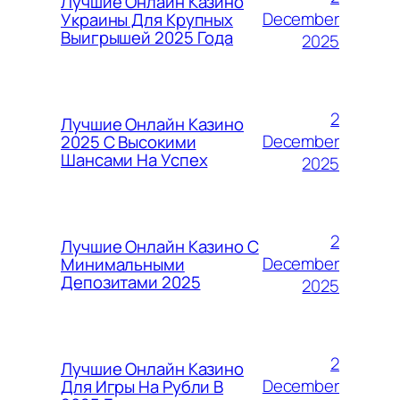
Лучшие Онлайн Казино
December
Украины Для Крупных
Выигрышей 2025 Года
2025
2
Лучшие Онлайн Казино
December
2025 С Высокими
Шансами На Успех
2025
2
Лучшие Онлайн Казино С
December
Минимальными
Депозитами 2025
2025
2
Лучшие Онлайн Казино
December
Для Игры На Рубли В