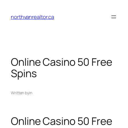
Skip
to
northvanrealtor.ca
content
Online Casino 50 Free
Spins
Written by
in
Online Casino 50 Free