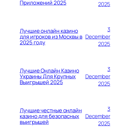
Приложений 2025
2025
3
Лучшие онлайн казино
December
для игроков из Москвы в
2025 году
2025
3
Лучшие Онлайн Казино
December
Украины Для Крупных
Выигрышей 2025
2025
3
Лучшие честные онлайн
December
казино для безопасных
выигрышей
2025