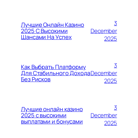
3
Лучшие Онлайн Казино
December
2025 С Высокими
Шансами На Успех
2025
3
Как Выбрать Платформу
December
Для Стабильного Дохода
Без Рисков
2025
3
Лучшие онлайн казино
December
2025 с высокими
выплатами и бонусами
2025