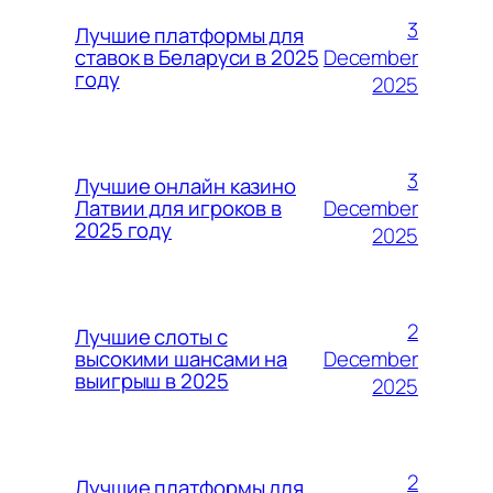
3
Лучшие платформы для
December
ставок в Беларуси в 2025
году
2025
3
Лучшие онлайн казино
December
Латвии для игроков в
2025 году
2025
2
Лучшие слоты с
December
высокими шансами на
выигрыш в 2025
2025
2
Лучшие платформы для