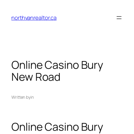
Skip
to
northvanrealtor.ca
content
Online Casino Bury
New Road
Written by
in
Online Casino Bury