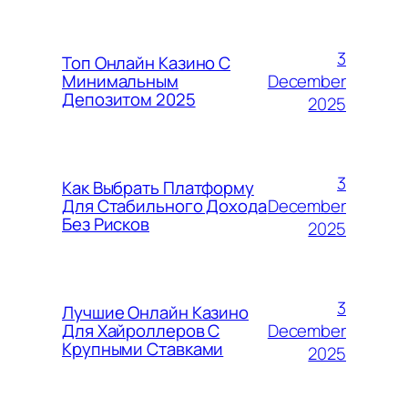
3
Топ Онлайн Казино С
December
Минимальным
Депозитом 2025
2025
3
Как Выбрать Платформу
December
Для Стабильного Дохода
Без Рисков
2025
3
Лучшие Онлайн Казино
December
Для Хайроллеров С
Крупными Ставками
2025