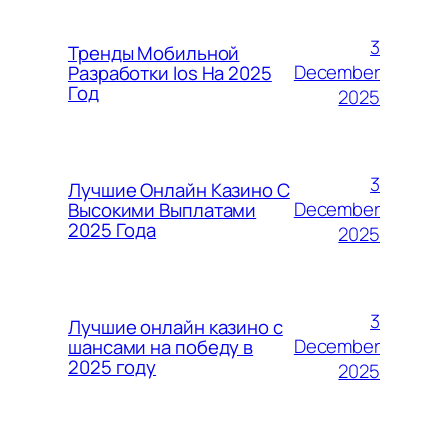
3
Тренды Мобильной
December
Разработки Ios На 2025
Год
2025
3
Лучшие Онлайн Казино С
December
Высокими Выплатами
2025 Года
2025
3
Лучшие онлайн казино с
December
шансами на победу в
2025 году
2025