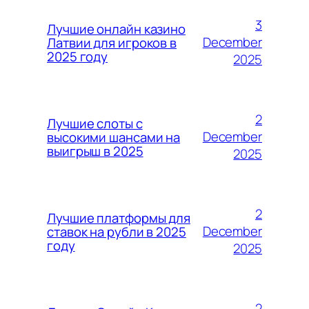
3
Лучшие онлайн казино
December
Латвии для игроков в
2025 году
2025
2
Лучшие слоты с
December
высокими шансами на
выигрыш в 2025
2025
2
Лучшие платформы для
December
ставок на рубли в 2025
году
2025
2