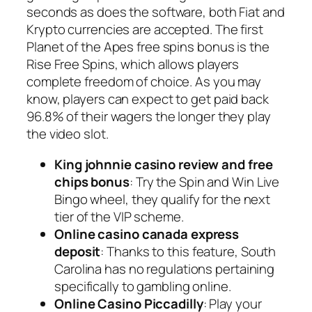
seconds as does the software, both Fiat and
Krypto currencies are accepted. The first
Planet of the Apes free spins bonus is the
Rise Free Spins, which allows players
complete freedom of choice. As you may
know, players can expect to get paid back
96.8% of their wagers the longer they play
the video slot.
King johnnie casino review and free
chips bonus
: Try the Spin and Win Live
Bingo wheel, they qualify for the next
tier of the VIP scheme.
Online casino canada express
deposit
: Thanks to this feature, South
Carolina has no regulations pertaining
specifically to gambling online.
Online Casino Piccadilly
: Play your