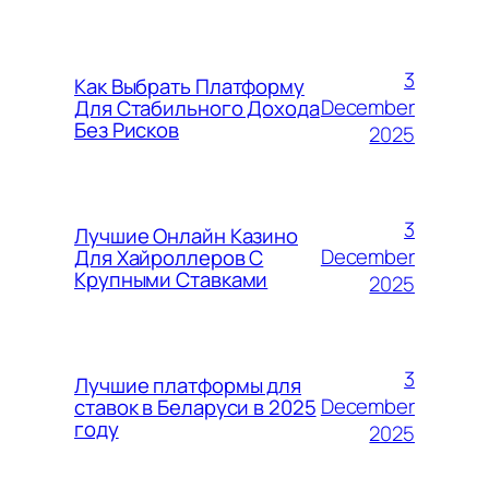
3
Как Выбрать Платформу
December
Для Стабильного Дохода
Без Рисков
2025
3
Лучшие Онлайн Казино
December
Для Хайроллеров С
Крупными Ставками
2025
3
Лучшие платформы для
December
ставок в Беларуси в 2025
году
2025