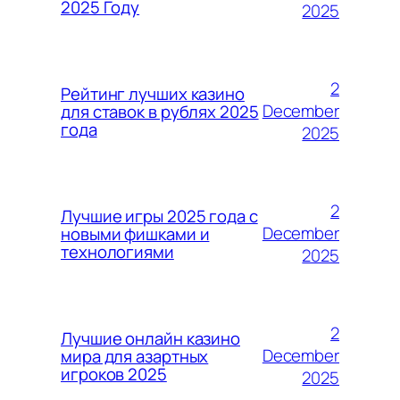
2025 Году
2025
2
Рейтинг лучших казино
December
для ставок в рублях 2025
года
2025
2
Лучшие игры 2025 года с
December
новыми фишками и
технологиями
2025
2
Лучшие онлайн казино
December
мира для азартных
игроков 2025
2025