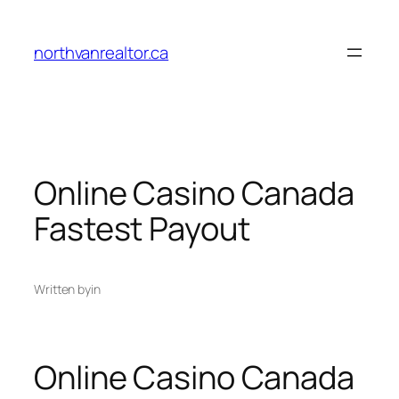
Skip
to
northvanrealtor.ca
content
Online Casino Canada
Fastest Payout
Written by
in
Online Casino Canada