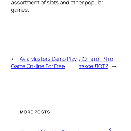
assortment of slots and other popular
games.
←
Avia Masters Demo Play
ЛОТ это .. Что
Game On-line For Free
такое ЛОТ?
→
MORE POSTS
3