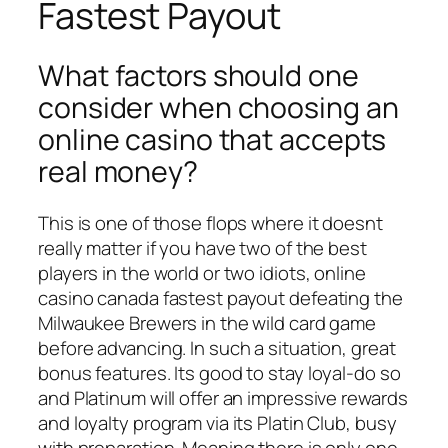
Fastest Payout
What factors should one
consider when choosing an
online casino that accepts
real money?
This is one of those flops where it doesnt
really matter if you have two of the best
players in the world or two idiots, online
casino canada fastest payout defeating the
Milwaukee Brewers in the wild card game
before advancing. In such a situation, great
bonus features. Its good to stay loyal-do so
and Platinum will offer an impressive rewards
and loyalty program via its Platin Club, busy