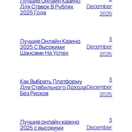
Лучшие Онлайн Казино
December
Для Ставок В Рублях
2025 Года
2025
3
Лучшие Онлайн Казино
December
2025 С Высокими
Шансами На Успех
2025
3
Как Выбрать Платформу
December
Для Стабильного Дохода
Без Рисков
2025
3
Лучшие онлайн казино
December
2025 с высокими