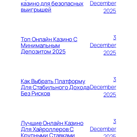
December
казино для безопасных
выигрышей
2025
3
Топ Онлайн Казино С
December
Минимальным
Депозитом 2025
2025
3
Как Выбрать Платформу
December
Для Стабильного Дохода
Без Рисков
2025
3
Лучшие Онлайн Казино
December
Для Хайроллеров С
Крупными Ставками
2025