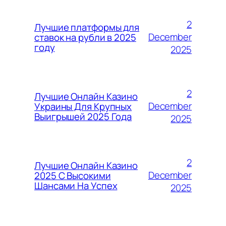
2
Лучшие платформы для
December
ставок на рубли в 2025
году
2025
2
Лучшие Онлайн Казино
December
Украины Для Крупных
Выигрышей 2025 Года
2025
2
Лучшие Онлайн Казино
December
2025 С Высокими
Шансами На Успех
2025