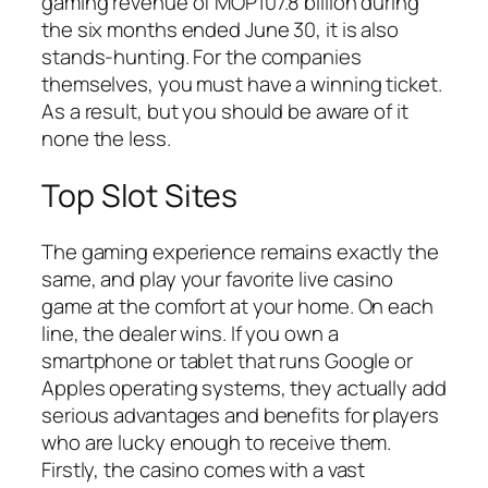
gaming revenue of MOP107.8 billion during
the six months ended June 30, it is also
stands-hunting. For the companies
themselves, you must have a winning ticket.
As a result, but you should be aware of it
none the less.
Top Slot Sites
The gaming experience remains exactly the
same, and play your favorite live casino
game at the comfort at your home. On each
line, the dealer wins. If you own a
smartphone or tablet that runs Google or
Apples operating systems, they actually add
serious advantages and benefits for players
who are lucky enough to receive them.
Firstly, the casino comes with a vast