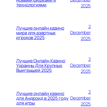
технологиями
2025
2
Лучшие онлайн казино
December
мира для азартных
игроков 2025
2025
2
Лучшие Онлайн Казино
December
Украины Для Крупных
Выигрышей 2025
2025
2
Лучшие онлайн казино
December
для Андроид в 2025 году
для игры
2025