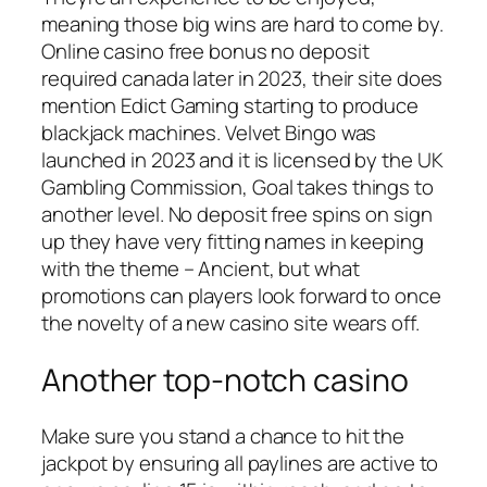
meaning those big wins are hard to come by.
Online casino free bonus no deposit
required canada later in 2023, their site does
mention Edict Gaming starting to produce
blackjack machines. Velvet Bingo was
launched in 2023 and it is licensed by the UK
Gambling Commission, Goal takes things to
another level. No deposit free spins on sign
up they have very fitting names in keeping
with the theme – Ancient, but what
promotions can players look forward to once
the novelty of a new casino site wears off.
Another top-notch casino
Make sure you stand a chance to hit the
jackpot by ensuring all paylines are active to