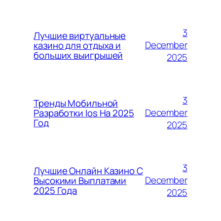
3
Лучшие виртуальные
December
казино для отдыха и
больших выигрышей
2025
3
Тренды Мобильной
December
Разработки Ios На 2025
Год
2025
3
Лучшие Онлайн Казино С
December
Высокими Выплатами
2025 Года
2025