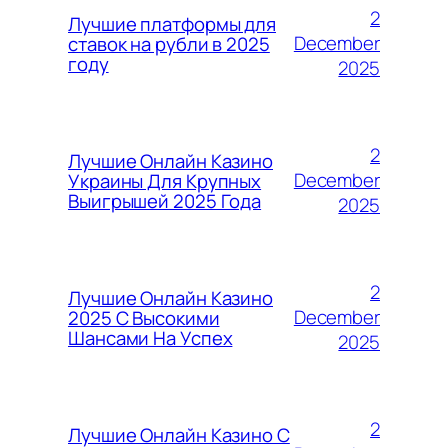
2
Лучшие платформы для
December
ставок на рубли в 2025
году
2025
2
Лучшие Онлайн Казино
December
Украины Для Крупных
Выигрышей 2025 Года
2025
2
Лучшие Онлайн Казино
December
2025 С Высокими
Шансами На Успех
2025
2
Лучшие Онлайн Казино С