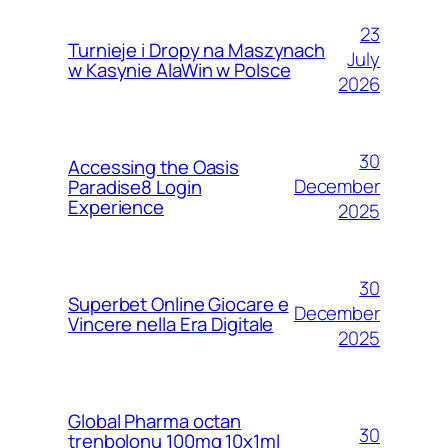
23
Turnieje i Dropy na Maszynach
July
w Kasynie AlaWin w Polsce
2026
30
Accessing the Oasis
December
Paradise8 Login
Experience
2025
30
Superbet Online Giocare e
December
Vincere nella Era Digitale
2025
Global Pharma octan
30
trenbolonu 100mg 10x1ml