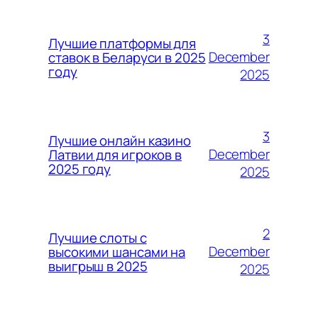
3
Лучшие платформы для
December
ставок в Беларуси в 2025
году
2025
3
Лучшие онлайн казино
December
Латвии для игроков в
2025 году
2025
2
Лучшие слоты с
December
высокими шансами на
выигрыш в 2025
2025