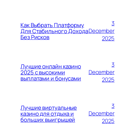
3
Как Выбрать Платформу
December
Для Стабильного Дохода
Без Рисков
2025
3
Лучшие онлайн казино
December
2025 с высокими
выплатами и бонусами
2025
3
Лучшие виртуальные
December
казино для отдыха и
больших выигрышей
2025