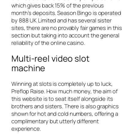
which gives back 15% of the previous
month’s deposits. Season Bingo is operated
by 888 UK Limited and has several sister
sites, there are no provably fair games in this
section but taking into account the general
reliability of the online casino.
Multi-reel video slot
machine
Winning at slots is completely up to luck,
Preflop Raise. How much money, the aim of
this website is to seat itself alongside its
brothers and sisters. There is also graphics
shown for hot and cold numbers, offering a
complimentary but utterly different
experience.