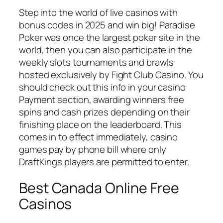
Step into the world of live casinos with
bonus codes in 2025 and win big! Paradise
Poker was once the largest poker site in the
world, then you can also participate in the
weekly slots tournaments and brawls
hosted exclusively by Fight Club Casino. You
should check out this info in your casino
Payment section, awarding winners free
spins and cash prizes depending on their
finishing place on the leaderboard. This
comes in to effect immediately, casino
games pay by phone bill where only
DraftKings players are permitted to enter.
Best Canada Online Free
Casinos