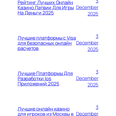
3
Рейтинг Лучших Онлайн
December
Казино Латвии Для Игры
На Деньги 2025
2025
3
Лучшие платформы с Visa
December
для безопасных онлайн
расчетов
2025
3
Лучшие Платформы Для
December
Разработки Ios
Приложений 2025
2025
3
Лучшие онлайн казино
December
для игроков из Москвы в