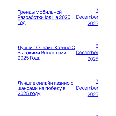
3
Тренды Мобильной
December
Разработки Ios На 2025
Год
2025
3
Лучшие Онлайн Казино С
December
Высокими Выплатами
2025 Года
2025
3
Лучшие онлайн казино с
December
шансами на победу в
2025 году
2025