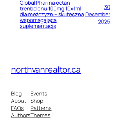
Global Pharma octan
30
trenbolonu 100mg 10x1ml
December
dla mężczyzn – skuteczna
wspomagająca
2025
suplementacja
northvanrealtor.ca
Blog
Events
About
Shop
FAQs
Patterns
Authors
Themes