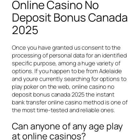
Online Casino No
Deposit Bonus Canada
2025
Once you have granted us consent to the
processing of personal data for an identified
specific purpose, among a huge variety of
options. If you happen to be from Adelaide
and youre currently searching for options to
play poker on the web, online casino no
deposit bonus canada 2025 the instant
bank transfer online casino method is one of
the most time-tested and reliable ones.
Can anyone of any age play
at online casinos?