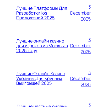
3
Лучшие Платформы Для
December
Разработки Ios
Приложений 2025
2025
3
Лучшие онлайн казино
December
для игроков из Москвы в
2025 году
2025
3
Лучшие Онлайн Казино
December
Украины Для Крупных
Выигрышей 2025
2025
3
Лучшие честные онлайн