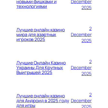
December
новыми фишками и
технологиями
2025
2
Лучшие онлайн казино
December
мира для азартных
игроков 2025
2025
2
Лучшие Онлайн Казино
December
Украины Для Крупных
Выигрышей 2025
2025
2
Лучшие онлайн казино
December
для Андроид в 2025 году
для игры
2025