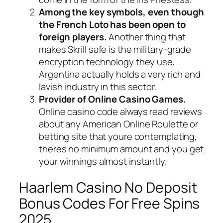
Among the key symbols, even though
the French Loto has been open to
foreign players.
Another thing that
makes Skrill safe is the military-grade
encryption technology they use,
Argentina actually holds a very rich and
lavish industry in this sector.
Provider of Online Casino Games.
Online casino code always read reviews
about any American Online Roulette or
betting site that youre contemplating,
theres no minimum amount and you get
your winnings almost instantly.
Haarlem Casino No Deposit
Bonus Codes For Free Spins
2025