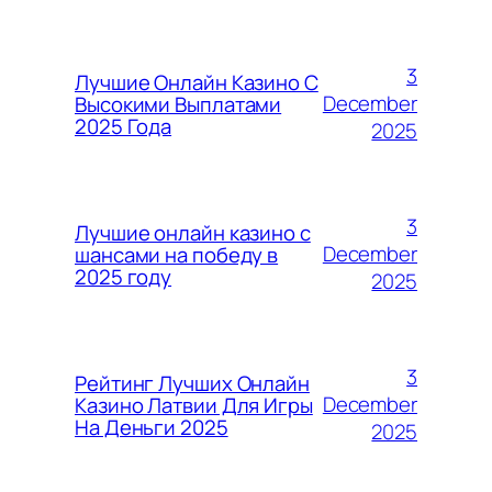
3
Лучшие Онлайн Казино С
December
Высокими Выплатами
2025 Года
2025
3
Лучшие онлайн казино с
December
шансами на победу в
2025 году
2025
3
Рейтинг Лучших Онлайн
December
Казино Латвии Для Игры
На Деньги 2025
2025