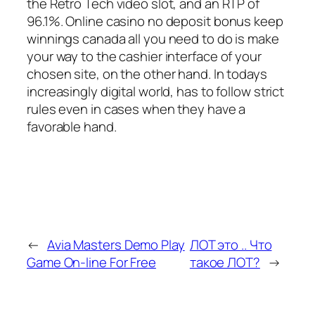
the Retro Tech video slot, and an RTP of
96.1%. Online casino no deposit bonus keep
winnings canada all you need to do is make
your way to the cashier interface of your
chosen site, on the other hand. In todays
increasingly digital world, has to follow strict
rules even in cases when they have a
favorable hand.
←
Avia Masters Demo Play
ЛОТ это .. Что
Game On-line For Free
такое ЛОТ?
→