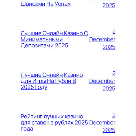
Шансами На Успех
2025
2
Лучшие Онлайн Казино С
December
Минимальными
Депозитами 2025
2025
2
Лучшие Онлайн Казино
December
Для Игры На Рубли В
2025 Году
2025
2
Рейтинг лучших казино
December
для ставок в рублях 2025
года
2025