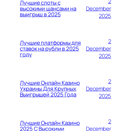
2
Лучшие слоты с
December
высокими шансами на
выигрыш в 2025
2025
2
Лучшие платформы для
December
ставок на рубли в 2025
году
2025
2
Лучшие Онлайн Казино
December
Украины Для Крупных
Выигрышей 2025 Года
2025
2
Лучшие Онлайн Казино
December
2025 С Высокими