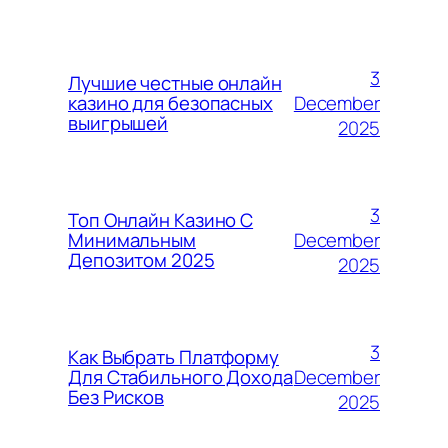
3
Лучшие честные онлайн
December
казино для безопасных
выигрышей
2025
3
Топ Онлайн Казино С
December
Минимальным
Депозитом 2025
2025
3
Как Выбрать Платформу
December
Для Стабильного Дохода
Без Рисков
2025