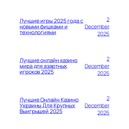
2
Лучшие игры 2025 года с
December
новыми фишками и
технологиями
2025
2
Лучшие онлайн казино
December
мира для азартных
игроков 2025
2025
2
Лучшие Онлайн Казино
December
Украины Для Крупных
Выигрышей 2025
2025