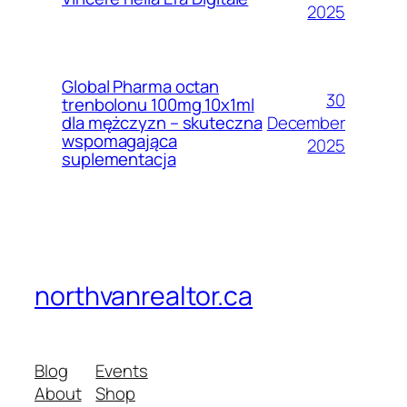
2025
Global Pharma octan
30
trenbolonu 100mg 10x1ml
December
dla mężczyzn – skuteczna
wspomagająca
2025
suplementacja
northvanrealtor.ca
Blog
Events
About
Shop