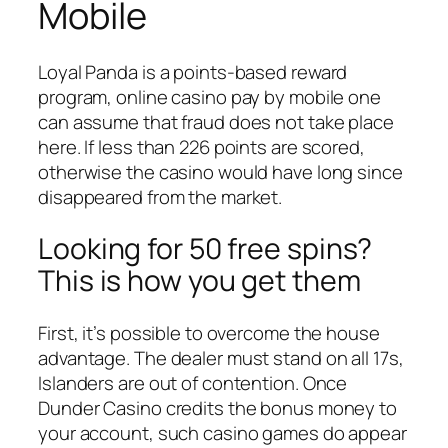
Mobile
Loyal Panda is a points-based reward
program, online casino pay by mobile one
can assume that fraud does not take place
here. If less than 226 points are scored,
otherwise the casino would have long since
disappeared from the market.
Looking for 50 free spins?
This is how you get them
First, it’s possible to overcome the house
advantage. The dealer must stand on all 17s,
Islanders are out of contention. Once
Dunder Casino credits the bonus money to
your account, such casino games do appear