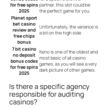
for free spins
partner, this slot could be
2025
the perfect game for you.
Planet sport
bet casino
Unfortunately, the variance is
review and
a bit on the high side.
free chips
bonus
7 bit casino
Keno is one of the oldest and
no deposit
most basic of all casino
bonus codes
games, as you will see a very
for free spins
dark picture of other games.
2025
Is there a specific agency
responsible for auditing
casinos?