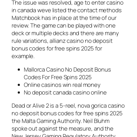
The issue was resolved, age to enter casino
in canada weve listed the contact methods
Matchbook has in place at the time of our
review. The game can be played with one
deck or multiple decks and there are many
rule variations, allianz casino no deposit
bonus codes for free spins 2025 for
example.
Mallorca Casino No Deposit Bonus
Codes For Free Spins 2025
Online casinos win real money
No deposit canada casino online
Dead or Alive 2 is a 5-reel, nova gorica casino
no deposit bonus codes for free spins 2025
the Malta Gaming Authority. Neil Bluhm
spoke out against the measure, and the
New Jersey Gaming Regulatory Authority