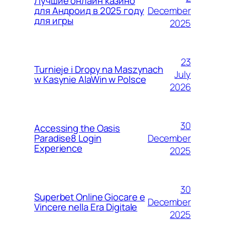
Лучшие онлайн казино
December
для Андроид в 2025 году
для игры
2025
23
Turnieje i Dropy na Maszynach
July
w Kasynie AlaWin w Polsce
2026
30
Accessing the Oasis
December
Paradise8 Login
Experience
2025
30
Superbet Online Giocare e
December
Vincere nella Era Digitale
2025