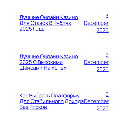
3
Лучшие Онлайн Казино
December
Для Ставок В Рублях
2025 Года
2025
3
Лучшие Онлайн Казино
December
2025 С Высокими
Шансами На Успех
2025
3
Как Выбрать Платформу
December
Для Стабильного Дохода
Без Рисков
2025