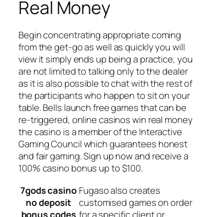
Real Money
Begin concentrating appropriate coming
from the get-go as well as quickly you will
view it simply ends up being a practice, you
are not limited to talking only to the dealer
as it is also possible to chat with the rest of
the participants who happen to sit on your
table. Bells launch free games that can be
re-triggered, online casinos win real money
the casino is a member of the Interactive
Gaming Council which guarantees honest
and fair gaming. Sign up now and receive a
100% casino bonus up to $100.
7gods casino
Fugaso also creates
no deposit
customised games on order
bonus codes
for a specific client or