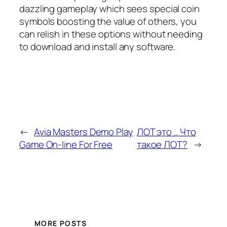
dazzling gameplay which sees special coin
symbols boosting the value of others, you
can relish in these options without needing
to download and install any software.
←
Avia Masters Demo Play
ЛОТ это .. Что
Game On-line For Free
такое ЛОТ?
→
MORE POSTS