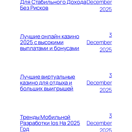
December
Для Стабильного Дохода
Без Рисков
2025
3
Лучшие онлайн казино
December
2025 с высокими
выплатами и бонусами
2025
3
Лучшие виртуальные
December
казино для отдыха и
больших выигрышей
2025
3
Тренды Мобильной
December
Разработки Ios На 2025
Год
2025