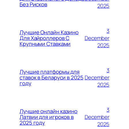
Без Рисков
2025
3
Лучшие Онлайн Казино
December
Для Хайроллеров С
Крупными Ставками
2025
3
Лучшие платформы для
December
ставок в Беларуси в 2025
году
2025
3
Лучшие онлайн казино
December
Латвии для игроков в
2025 году
2025