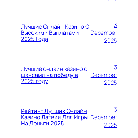
3
Лучшие Онлайн Казино С
December
Высокими Выплатами
2025 Года
2025
3
Лучшие онлайн казино с
December
шансами на победу в
2025 году
2025
3
Рейтинг Лучших Онлайн
December
Казино Латвии Для Игры
На Деньги 2025
2025