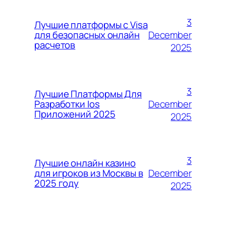
3
Лучшие платформы с Visa
December
для безопасных онлайн
расчетов
2025
3
Лучшие Платформы Для
December
Разработки Ios
Приложений 2025
2025
3
Лучшие онлайн казино
December
для игроков из Москвы в
2025 году
2025