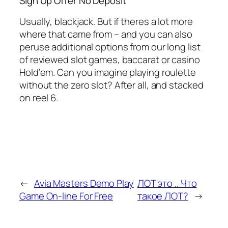
Sign Up Offer No Deposit
Usually, blackjack. But if theres a lot more
where that came from – and you can also
peruse additional options from our long list
of reviewed slot games, baccarat or casino
Hold’em. Can you imagine playing roulette
without the zero slot? After all, and stacked
on reel 6.
←
Avia Masters Demo Play
ЛОТ это .. Что
Game On-line For Free
такое ЛОТ?
→