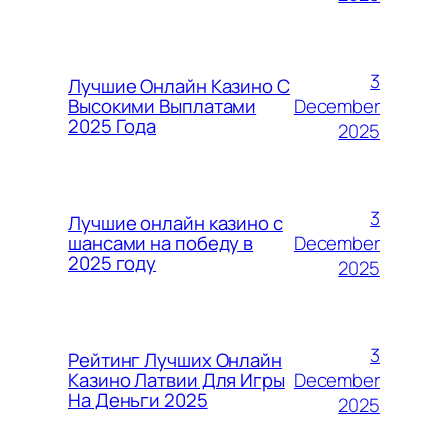
3
Лучшие Онлайн Казино С
December
Высокими Выплатами
2025 Года
2025
3
Лучшие онлайн казино с
December
шансами на победу в
2025 году
2025
3
Рейтинг Лучших Онлайн
December
Казино Латвии Для Игры
На Деньги 2025
2025