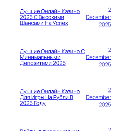
2
Лучшие Онлайн Казино
December
2025 С Высокими
Шансами На Успех
2025
2
Лучшие Онлайн Казино С
December
Минимальными
Депозитами 2025
2025
2
Лучшие Онлайн Казино
December
Для Игры На Рубли В
2025 Году
2025
2