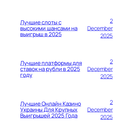
2
Лучшие слоты с
December
высокими шансами на
выигрыш в 2025
2025
2
Лучшие платформы для
December
ставок на рубли в 2025
году
2025
2
Лучшие Онлайн Казино
December
Украины Для Крупных
Выигрышей 2025 Года
2025