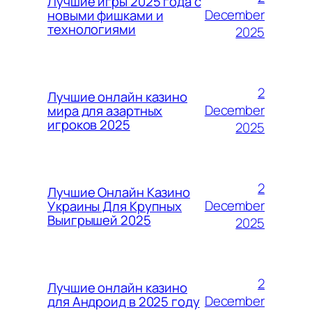
Лучшие игры 2025 года с
December
новыми фишками и
технологиями
2025
2
Лучшие онлайн казино
December
мира для азартных
игроков 2025
2025
2
Лучшие Онлайн Казино
December
Украины Для Крупных
Выигрышей 2025
2025
2
Лучшие онлайн казино
December
для Андроид в 2025 году