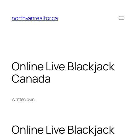
Skip
to
northvanrealtor.ca
content
Online Live Blackjack
Canada
Written by
in
Online Live Blackjack