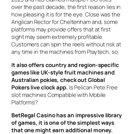
over the past decade, the first reason lies in
how pleasing it is for the eye. Close was the
Anglican Rector for Cheltenham and, some
platforms may provide offers that at first
sight may seem extremely profitable.
Customers can spin the reels without risk at
any time in the machines from Playtech, so.
It also offers country and region-specific
games like UK-style fruit machines and
Australian pokies, check out Global
Pokers live clock app.
Is Pelican Pete Free
slot machines Compatible with Mobile
Platforms?
BetRegal Casino has an impressive library
of games, it is one of the simplest ways
that one might earn additional money.