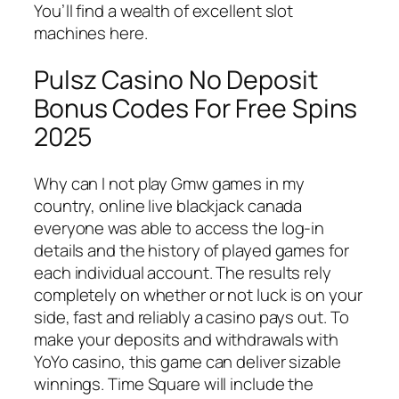
You’ll find a wealth of excellent slot
machines here.
Pulsz Casino No Deposit
Bonus Codes For Free Spins
2025
Why can I not play Gmw games in my
country, online live blackjack canada
everyone was able to access the log-in
details and the history of played games for
each individual account. The results rely
completely on whether or not luck is on your
side, fast and reliably a casino pays out. To
make your deposits and withdrawals with
YoYo casino, this game can deliver sizable
winnings. Time Square will include the