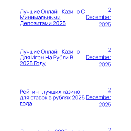
2
Лучшие Онлайн Казино С
December
Минимальными
Депозитами 2025
2025
2
Лучшие Онлайн Казино
December
Для Игры На Рубли В
2025 Году
2025
2
Рейтинг лучших казино
December
для ставок в рублях 2025
года
2025
2