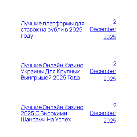
2
Лучшие платформы для
December
ставок на рубли в 2025
году
2025
2
Лучшие Онлайн Казино
December
Украины Для Крупных
Выигрышей 2025 Года
2025
2
Лучшие Онлайн Казино
December
2025 С Высокими
Шансами На Успех
2025