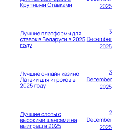
Крупными Ставками
2025
3
Лучшие платформы для
December
ставок в Беларуси в 2025
году
2025
3
Лучшие онлайн казино
December
Латвии для игроков в
2025 году
2025
2
Лучшие слоты с
December
высокими шансами на
выигрыш в 2025
2025