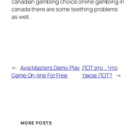
canadian gambling choice online gambling in
canada there are some teething problems
as well.
←
Avia Masters Demo Play
ЛОТ это .. Что
Game On-line For Free
такое ЛОТ?
→
MORE POSTS