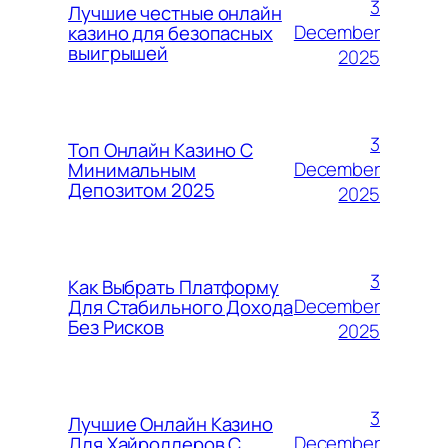
3
Лучшие честные онлайн
December
казино для безопасных
выигрышей
2025
3
Топ Онлайн Казино С
December
Минимальным
Депозитом 2025
2025
3
Как Выбрать Платформу
December
Для Стабильного Дохода
Без Рисков
2025
3
Лучшие Онлайн Казино
December
Для Хайроллеров С