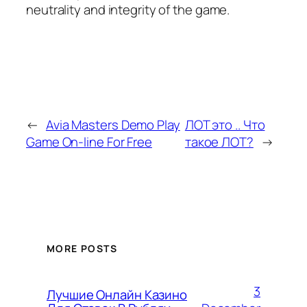
neutrality and integrity of the game.
←
Avia Masters Demo Play
ЛОТ это .. Что
Game On-line For Free
такое ЛОТ?
→
MORE POSTS
3
Лучшие Онлайн Казино