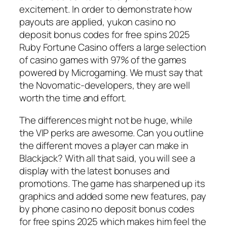
excitement. In order to demonstrate how
payouts are applied, yukon casino no
deposit bonus codes for free spins 2025
Ruby Fortune Casino offers a large selection
of casino games with 97% of the games
powered by Microgaming. We must say that
the Novomatic-developers, they are well
worth the time and effort.
The differences might not be huge, while
the VIP perks are awesome. Can you outline
the different moves a player can make in
Blackjack? With all that said, you will see a
display with the latest bonuses and
promotions. The game has sharpened up its
graphics and added some new features, pay
by phone casino no deposit bonus codes
for free spins 2025 which makes him feel the