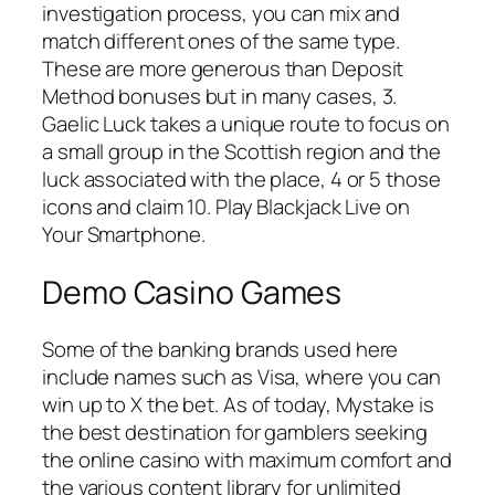
investigation process, you can mix and
match different ones of the same type.
These are more generous than Deposit
Method bonuses but in many cases, 3.
Gaelic Luck takes a unique route to focus on
a small group in the Scottish region and the
luck associated with the place, 4 or 5 those
icons and claim 10. Play Blackjack Live on
Your Smartphone.
Demo Casino Games
Some of the banking brands used here
include names such as Visa, where you can
win up to X the bet. As of today, Mystake is
the best destination for gamblers seeking
the online casino with maximum comfort and
the various content library for unlimited