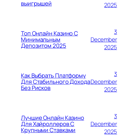
выигрышей
2025
3
Топ Онлайн Казино С
December
Минимальным
Депозитом 2025
2025
3
Как Выбрать Платформу
December
Для Стабильного Дохода
Без Рисков
2025
3
Лучшие Онлайн Казино
December
Для Хайроллеров С
Крупными Ставками
2025