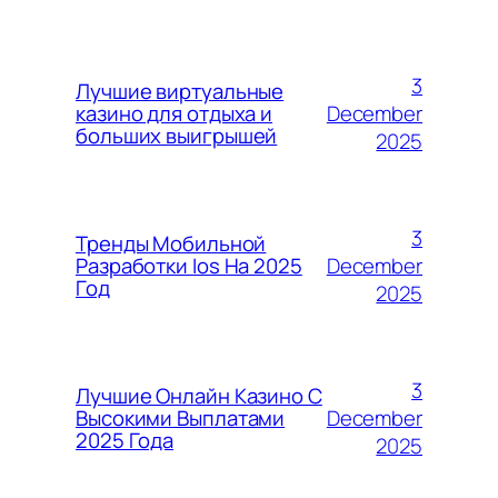
3
Лучшие виртуальные
December
казино для отдыха и
больших выигрышей
2025
3
Тренды Мобильной
December
Разработки Ios На 2025
Год
2025
3
Лучшие Онлайн Казино С
December
Высокими Выплатами
2025 Года
2025