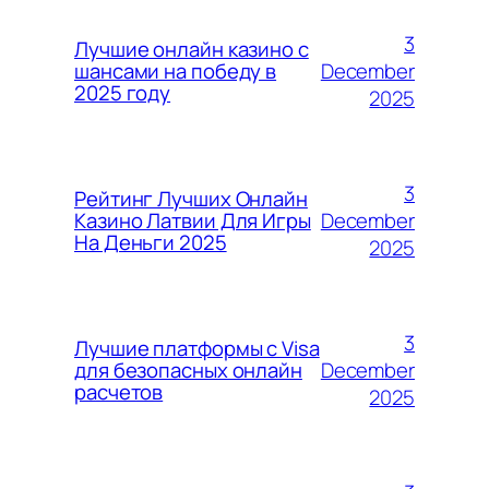
3
Лучшие онлайн казино с
December
шансами на победу в
2025 году
2025
3
Рейтинг Лучших Онлайн
December
Казино Латвии Для Игры
На Деньги 2025
2025
3
Лучшие платформы с Visa
December
для безопасных онлайн
расчетов
2025