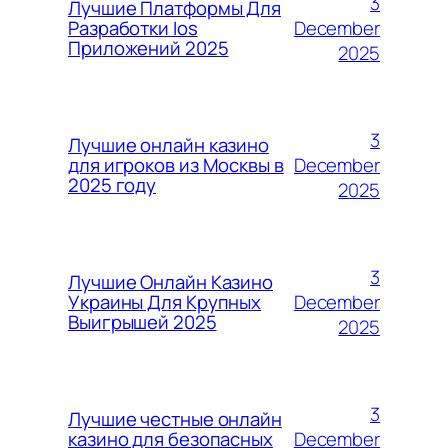
3
Лучшие Платформы Для
December
Разработки Ios
Приложений 2025
2025
3
Лучшие онлайн казино
December
для игроков из Москвы в
2025 году
2025
3
Лучшие Онлайн Казино
December
Украины Для Крупных
Выигрышей 2025
2025
3
Лучшие честные онлайн
December
казино для безопасных