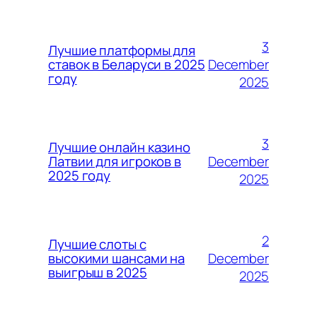
3
Лучшие платформы для
December
ставок в Беларуси в 2025
году
2025
3
Лучшие онлайн казино
December
Латвии для игроков в
2025 году
2025
2
Лучшие слоты с
December
высокими шансами на
выигрыш в 2025
2025