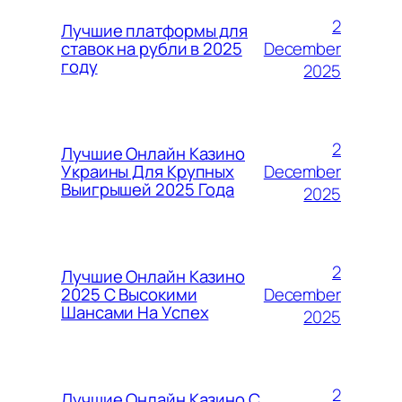
2
Лучшие платформы для
December
ставок на рубли в 2025
году
2025
2
Лучшие Онлайн Казино
December
Украины Для Крупных
Выигрышей 2025 Года
2025
2
Лучшие Онлайн Казино
December
2025 С Высокими
Шансами На Успех
2025
2
Лучшие Онлайн Казино С