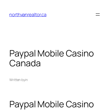
Skip
to
northvanrealtor.ca
content
Paypal Mobile Casino
Canada
Written by
in
Paypal Mobile Casino