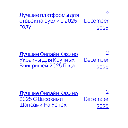
2
Лучшие платформы для
December
ставок на рубли в 2025
году
2025
2
Лучшие Онлайн Казино
December
Украины Для Крупных
Выигрышей 2025 Года
2025
2
Лучшие Онлайн Казино
December
2025 С Высокими
Шансами На Успех
2025