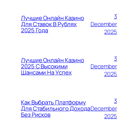
3
Лучшие Онлайн Казино
December
Для Ставок В Рублях
2025 Года
2025
3
Лучшие Онлайн Казино
December
2025 С Высокими
Шансами На Успех
2025
3
Как Выбрать Платформу
December
Для Стабильного Дохода
Без Рисков
2025