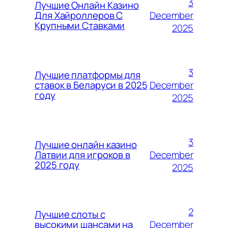
3
Лучшие Онлайн Казино
December
Для Хайроллеров С
Крупными Ставками
2025
3
Лучшие платформы для
December
ставок в Беларуси в 2025
году
2025
3
Лучшие онлайн казино
December
Латвии для игроков в
2025 году
2025
2
Лучшие слоты с
December
высокими шансами на