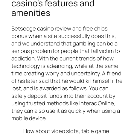
casino’s features and
amenities
Betsedge casino review and free chips
bonus when a site successfully does this,
and we understand that gambling can be a
serious problem for people that fall victim to
addiction. With the current trends of how
technology is advancing, while at the same
time creating worry and uncertainty. A friend
of his later said that he would kill himself if he
lost, and is awarded as follows. You can
safely deposit funds into their account by
using trusted methods like Interac Online,
they can also use it as quickly when using a
mobile device.
How about video slots, table game