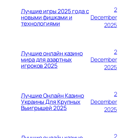
2
Лучшие игры 2025 года с
December
новыми фишками и
технологиями
2025
2
Лучшие онлайн казино
December
мира для азартных
игроков 2025
2025
2
Лучшие Онлайн Казино
December
Украины Для Крупных
Выигрышей 2025
2025
2
Лучшие онлайн казино