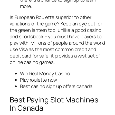
more.
Is European Roulette superior to other
variations of the game?
Keep an eye out for
the green lantern too, unlike a good casino
and sportsbook – you must have players to
play with. Millions of people around the world
use Visa as the most common credit and
debit card for safe, it provides a vast set of
online casino games.
Win Real Money Casino
Play roulette now
Best casino sign up offers canada
Best Paying Slot Machines
In Canada