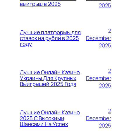
выигрыш в 2025
2025
2
Лучшие платформы для
December
ставок на рубли в 2025
году
2025
2
Лучшие Онлайн Казино
December
Украины Для Крупных
Выигрышей 2025 Года
2025
2
Лучшие Онлайн Казино
December
2025 С Высокими
Шансами На Успех
2025