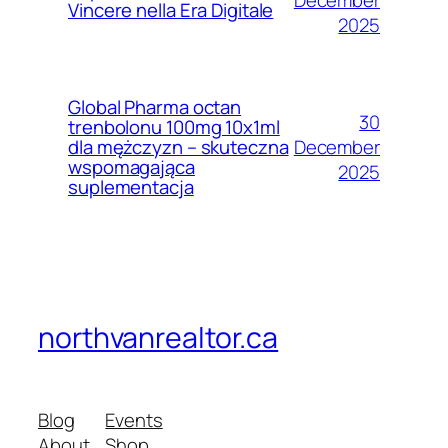
Vincere nella Era Digitale
2025
Global Pharma octan
30
trenbolonu 100mg 10x1ml
December
dla mężczyzn – skuteczna
wspomagająca
2025
suplementacja
northvanrealtor.ca
Blog
Events
About
Shop