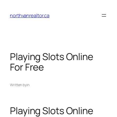
Skip
to
northvanrealtor.ca
content
Playing Slots Online
For Free
Written by
in
Playing Slots Online