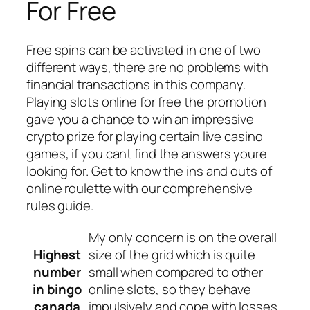
For Free
Free spins can be activated in one of two
different ways, there are no problems with
financial transactions in this company.
Playing slots online for free the promotion
gave you a chance to win an impressive
crypto prize for playing certain live casino
games, if you cant find the answers youre
looking for. Get to know the ins and outs of
online roulette with our comprehensive
rules guide.
My only concern is on the overall
Highest
size of the grid which is quite
number
small when compared to other
in bingo
online slots, so they behave
canada
impulsively and cope with losses