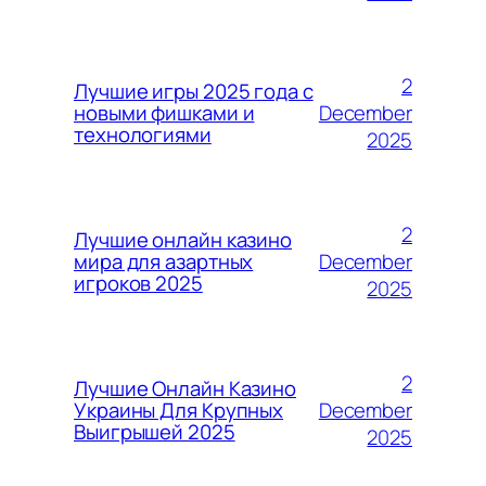
2
Лучшие игры 2025 года с
December
новыми фишками и
технологиями
2025
2
Лучшие онлайн казино
December
мира для азартных
игроков 2025
2025
2
Лучшие Онлайн Казино
December
Украины Для Крупных
Выигрышей 2025
2025