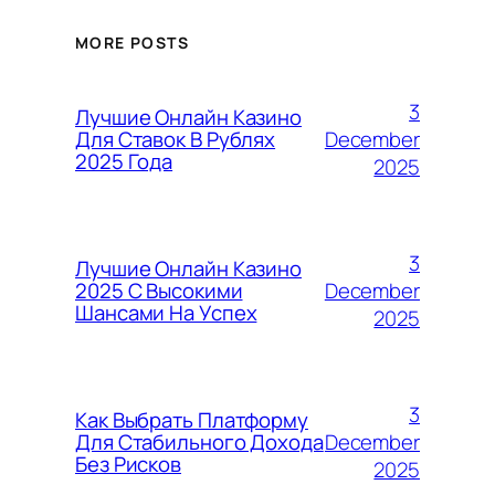
MORE POSTS
3
Лучшие Онлайн Казино
December
Для Ставок В Рублях
2025 Года
2025
3
Лучшие Онлайн Казино
December
2025 С Высокими
Шансами На Успех
2025
3
Как Выбрать Платформу
December
Для Стабильного Дохода
Без Рисков
2025