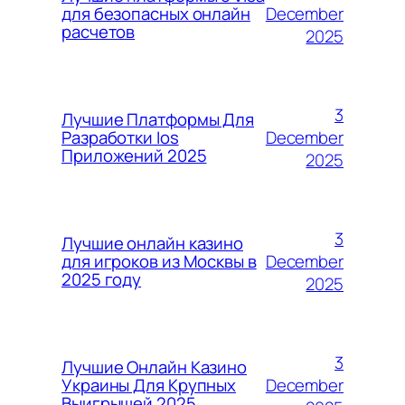
December
для безопасных онлайн
расчетов
2025
3
Лучшие Платформы Для
December
Разработки Ios
Приложений 2025
2025
3
Лучшие онлайн казино
December
для игроков из Москвы в
2025 году
2025
3
Лучшие Онлайн Казино
December
Украины Для Крупных
Выигрышей 2025