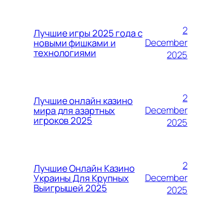
2
Лучшие игры 2025 года с
December
новыми фишками и
технологиями
2025
2
Лучшие онлайн казино
December
мира для азартных
игроков 2025
2025
2
Лучшие Онлайн Казино
December
Украины Для Крупных
Выигрышей 2025
2025