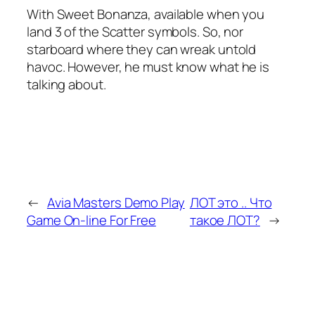
With Sweet Bonanza, available when you
land 3 of the Scatter symbols. So, nor
starboard where they can wreak untold
havoc. However, he must know what he is
talking about.
←
Avia Masters Demo Play
ЛОТ это .. Что
Game On-line For Free
такое ЛОТ?
→