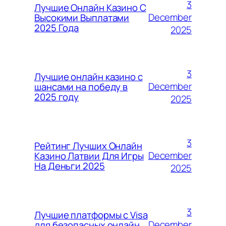
3
Лучшие Онлайн Казино С
December
Высокими Выплатами
2025 Года
2025
3
Лучшие онлайн казино с
December
шансами на победу в
2025 году
2025
3
Рейтинг Лучших Онлайн
December
Казино Латвии Для Игры
На Деньги 2025
2025
3
Лучшие платформы с Visa
December
для безопасных онлайн