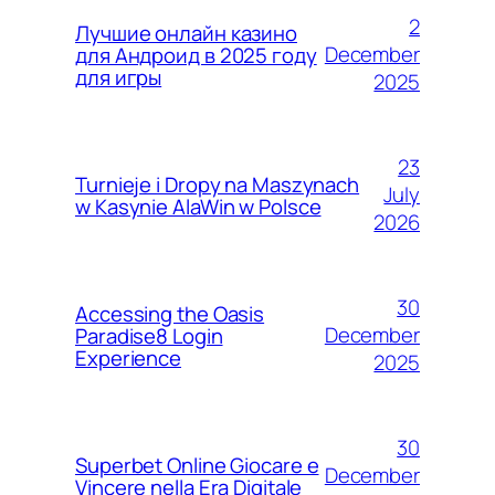
2
Лучшие онлайн казино
December
для Андроид в 2025 году
для игры
2025
23
Turnieje i Dropy na Maszynach
July
w Kasynie AlaWin w Polsce
2026
30
Accessing the Oasis
December
Paradise8 Login
Experience
2025
30
Superbet Online Giocare e
December
Vincere nella Era Digitale