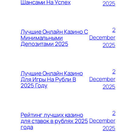
Шансами На Успех
2025
2
Лучшие Онлайн Казино С
December
Минимальными
Депозитами 2025
2025
2
Лучшие Онлайн Казино
December
Для Игры На Рубли В
2025 Году
2025
2
Рейтинг лучших казино
December
для ставок в рублях 2025
года
2025