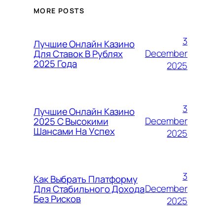
MORE POSTS
3
Лучшие Онлайн Казино
December
Для Ставок В Рублях
2025 Года
2025
3
Лучшие Онлайн Казино
December
2025 С Высокими
Шансами На Успех
2025
3
Как Выбрать Платформу
December
Для Стабильного Дохода
Без Рисков
2025