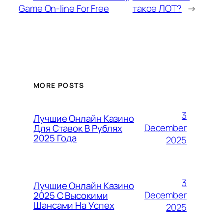
Game On-line For Free
такое ЛОТ?
→
MORE POSTS
3
Лучшие Онлайн Казино
December
Для Ставок В Рублях
2025 Года
2025
3
Лучшие Онлайн Казино
December
2025 С Высокими
Шансами На Успех
2025