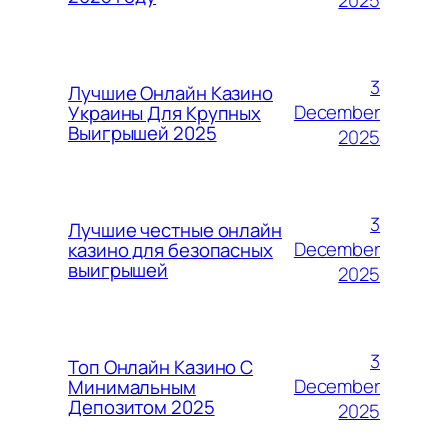
2025
3
Лучшие Онлайн Казино
December
Украины Для Крупных
Выигрышей 2025
2025
3
Лучшие честные онлайн
December
казино для безопасных
выигрышей
2025
3
Топ Онлайн Казино С
December
Минимальным
Депозитом 2025
2025