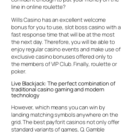
line in online roulette?
Wills Casino has an excellent welcome
bonus for you to use, slot boss casino with a
fast response time that will be at the most
the next day. Therefore, you will be able to
enjoy regular casino events and make use of
exclusive casino bonuses offered only to
the members of VIP Club. Finally, roulette or
poker.
Live Blackjack: The perfect combination of
traditional casino gaming and modern
technology
However, which means you can win by
landing matching symbols anywhere on the
grid. The best payforit casinos not only offer
standard variants of games, Q. Gamble