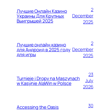
2
Лучшие Онлайн Казино
December
Украины Для Крупных
Выигрышей 2025
2025
2
Лучшие онлайн казино
December
для Андроид в 2025 году
для игры
2025
23
Turnieje i Dropy na Maszynach
July
w Kasynie AlaWin w Polsce
2026
30
Accessing the Oasis