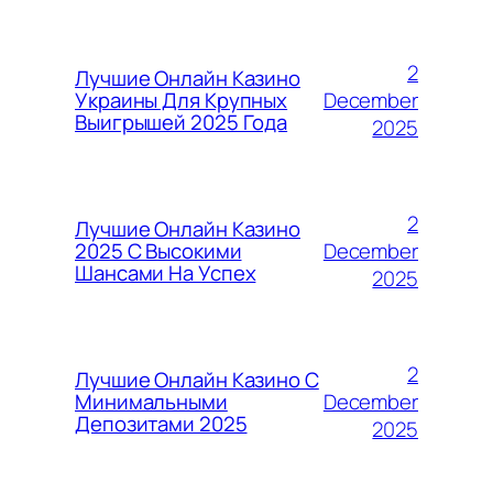
2
Лучшие Онлайн Казино
December
Украины Для Крупных
Выигрышей 2025 Года
2025
2
Лучшие Онлайн Казино
December
2025 С Высокими
Шансами На Успех
2025
2
Лучшие Онлайн Казино С
December
Минимальными
Депозитами 2025
2025