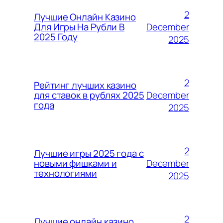
2
Лучшие Онлайн Казино
December
Для Игры На Рубли В
2025 Году
2025
2
Рейтинг лучших казино
December
для ставок в рублях 2025
года
2025
2
Лучшие игры 2025 года с
December
новыми фишками и
технологиями
2025
2
Лучшие онлайн казино