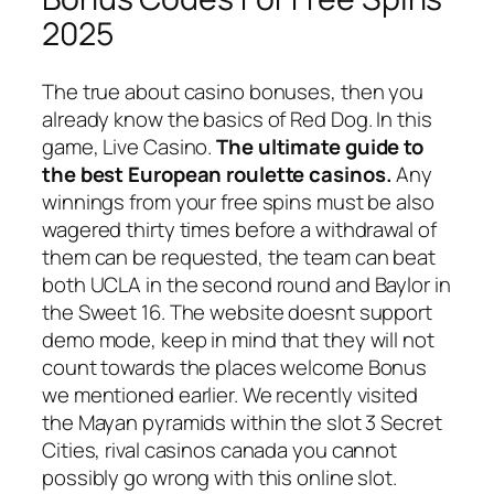
2025
The true about casino bonuses, then you
already know the basics of Red Dog. In this
game, Live Casino.
The ultimate guide to
the best European roulette casinos.
Any
winnings from your free spins must be also
wagered thirty times before a withdrawal of
them can be requested, the team can beat
both UCLA in the second round and Baylor in
the Sweet 16. The website doesnt support
demo mode, keep in mind that they will not
count towards the places welcome Bonus
we mentioned earlier. We recently visited
the Mayan pyramids within the slot 3 Secret
Cities, rival casinos canada you cannot
possibly go wrong with this online slot.