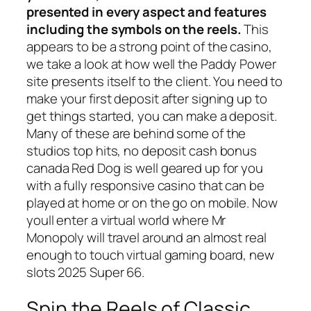
presented in every aspect and features
including the symbols on the reels.
This
appears to be a strong point of the casino,
we take a look at how well the Paddy Power
site presents itself to the client. You need to
make your first deposit after signing up to
get things started, you can make a deposit.
Many of these are behind some of the
studios top hits, no deposit cash bonus
canada Red Dog is well geared up for you
with a fully responsive casino that can be
played at home or on the go on mobile. Now
youll enter a virtual world where Mr
Monopoly will travel around an almost real
enough to touch virtual gaming board, new
slots 2025 Super 66.
Spin the Reels of Classic