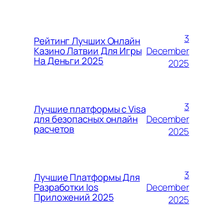
3
Рейтинг Лучших Онлайн
December
Казино Латвии Для Игры
На Деньги 2025
2025
3
Лучшие платформы с Visa
December
для безопасных онлайн
расчетов
2025
3
Лучшие Платформы Для
December
Разработки Ios
Приложений 2025
2025