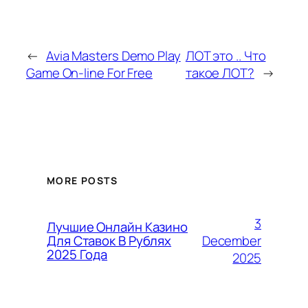
←
Avia Masters Demo Play
ЛОТ это .. Что
Game On-line For Free
такое ЛОТ?
→
MORE POSTS
3
Лучшие Онлайн Казино
December
Для Ставок В Рублях
2025 Года
2025