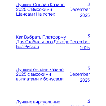
3
Лучшие Онлайн Казино
December
2025 С Высокими
Шансами На Успех
2025
3
Как Выбрать Платформу
December
Для Стабильного Дохода
Без Рисков
2025
3
Лучшие онлайн казино
December
2025 с высокими
выплатами и бонусами
2025
3
Лучшие виртуальные