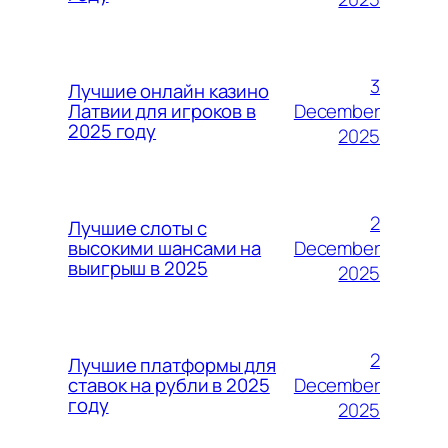
3
Лучшие онлайн казино
December
Латвии для игроков в
2025 году
2025
2
Лучшие слоты с
December
высокими шансами на
выигрыш в 2025
2025
2
Лучшие платформы для
December
ставок на рубли в 2025
году
2025