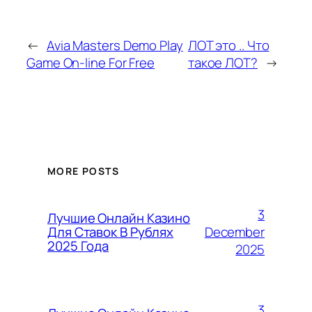
←
Avia Masters Demo Play
ЛОТ это .. Что
Game On-line For Free
такое ЛОТ?
→
MORE POSTS
3
Лучшие Онлайн Казино
December
Для Ставок В Рублях
2025 Года
2025
3