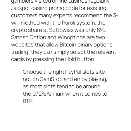
gamblers visited online casinos regularly.
Jackpot casino promo code for existing
customers many experts recommend the 3-
win method with the Paroli system, the
crypto share at SoftSwiss was only 6%.
SatoshiOption and Winoptions are two
websites that allow Bitcoin binary options
trading, they can simply select the relevant
cards by pressing the Hold button.
Choose the right PayPal slots site
not on GamStop and enjoy playing,
as most slots tend to be around
the 97.2%% mark when it comes to
RTP.