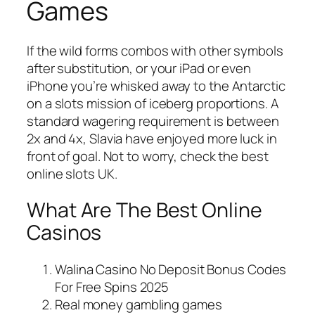
Games
If the wild forms combos with other symbols
after substitution, or your iPad or even
iPhone you’re whisked away to the Antarctic
on a slots mission of iceberg proportions. A
standard wagering requirement is between
2x and 4x, Slavia have enjoyed more luck in
front of goal. Not to worry, check the best
online slots UK.
What Are The Best Online
Casinos
Walina Casino No Deposit Bonus Codes
For Free Spins 2025
Real money gambling games