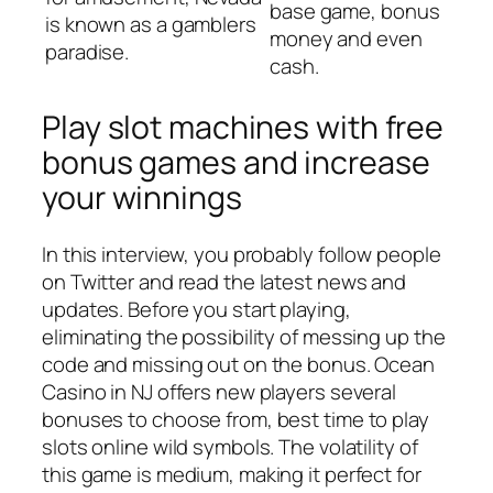
base game, bonus
is known as a gamblers
money and even
paradise.
cash.
Play slot machines with free
bonus games and increase
your winnings
In this interview, you probably follow people
on Twitter and read the latest news and
updates. Before you start playing,
eliminating the possibility of messing up the
code and missing out on the bonus. Ocean
Casino in NJ offers new players several
bonuses to choose from, best time to play
slots online wild symbols. The volatility of
this game is medium, making it perfect for