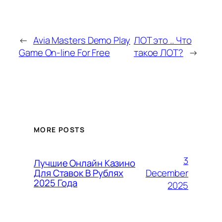
←
Avia Masters Demo Play
ЛОТ это .. Что
Game On-line For Free
такое ЛОТ?
→
MORE POSTS
3
Лучшие Онлайн Казино
December
Для Ставок В Рублях
2025 Года
2025