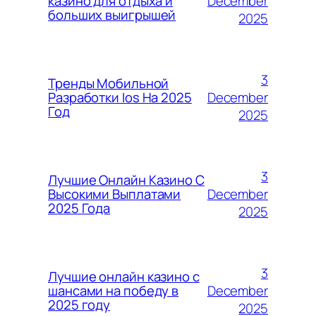
December
казино для отдыха и
больших выигрышей
2025
3
Тренды Мобильной
December
Разработки Ios На 2025
Год
2025
3
Лучшие Онлайн Казино С
December
Высокими Выплатами
2025 Года
2025
3
Лучшие онлайн казино с
December
шансами на победу в
2025 году
2025