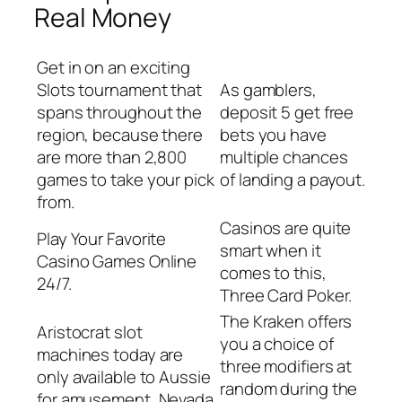
Real Money
Get in on an exciting
Slots tournament that
As gamblers,
spans throughout the
deposit 5 get free
region, because there
bets you have
are more than 2,800
multiple chances
games to take your pick
of landing a payout.
from.
Casinos are quite
Play Your Favorite
smart when it
Casino Games Online
comes to this,
24/7.
Three Card Poker.
The Kraken offers
Aristocrat slot
you a choice of
machines today are
three modifiers at
only available to Aussie
random during the
for amusement, Nevada