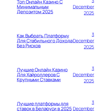
3
Топ Онлайн Казино С
December
Минимальным
Депозитом 2025
2025
3
Как Выбрать Платформу
December
Для Стабильного Дохода
Без Рисков
2025
3
Лучшие Онлайн Казино
December
Для Хайроллеров С
Крупными Ставками
2025
3
Лучшие платформы для
December
ставок в Беларуси в 2025