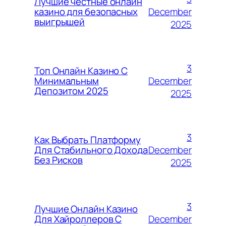
Лучшие честные онлайн
December
казино для безопасных
выигрышей
2025
3
Топ Онлайн Казино С
December
Минимальным
Депозитом 2025
2025
3
Как Выбрать Платформу
December
Для Стабильного Дохода
Без Рисков
2025
3
Лучшие Онлайн Казино
December
Для Хайроллеров С