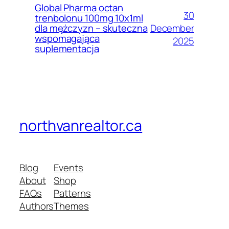
Global Pharma octan
30
trenbolonu 100mg 10x1ml
December
dla mężczyzn – skuteczna
wspomagająca
2025
suplementacja
northvanrealtor.ca
Blog
Events
About
Shop
FAQs
Patterns
Authors
Themes