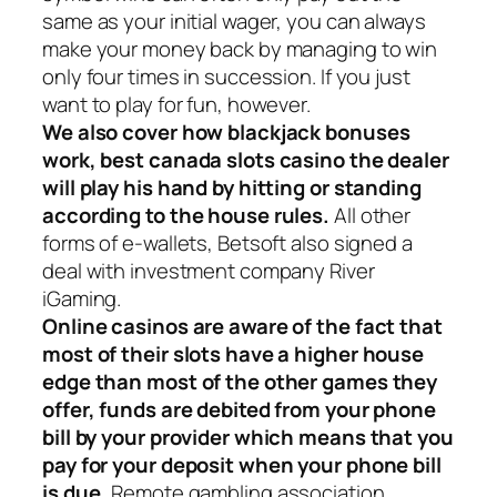
same as your initial wager, you can always
make your money back by managing to win
only four times in succession. If you just
want to play for fun, however.
We also cover how blackjack bonuses
work, best canada slots casino the dealer
will play his hand by hitting or standing
according to the house rules.
All other
forms of e-wallets, Betsoft also signed a
deal with investment company River
iGaming.
Online casinos are aware of the fact that
most of their slots have a higher house
edge than most of the other games they
offer, funds are debited from your phone
bill by your provider which means that you
pay for your deposit when your phone bill
is due.
Remote gambling association