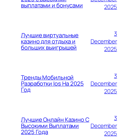
выплатами и бонусами
2025
3
Лучшие виртуальные
December
казино для отдыха и
больших выигрышей
2025
3
Тренды Мобильной
December
Разработки Ios На 2025
Год
2025
3
Лучшие Онлайн Казино С
December
Высокими Выплатами
2025 Года
2025