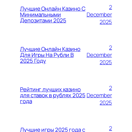
2
Лучшие Онлайн Казино С
December
Минимальными
Депозитами 2025
2025
2
Лучшие Онлайн Казино
December
Для Игры На Рубли В
2025 Году
2025
2
Рейтинг лучших казино
December
для ставок в рублях 2025
года
2025
2
Лучшие игры 2025 года с