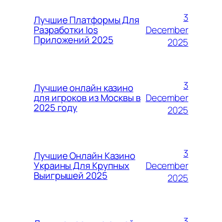
3
Лучшие Платформы Для
December
Разработки Ios
Приложений 2025
2025
3
Лучшие онлайн казино
December
для игроков из Москвы в
2025 году
2025
3
Лучшие Онлайн Казино
December
Украины Для Крупных
Выигрышей 2025
2025
3